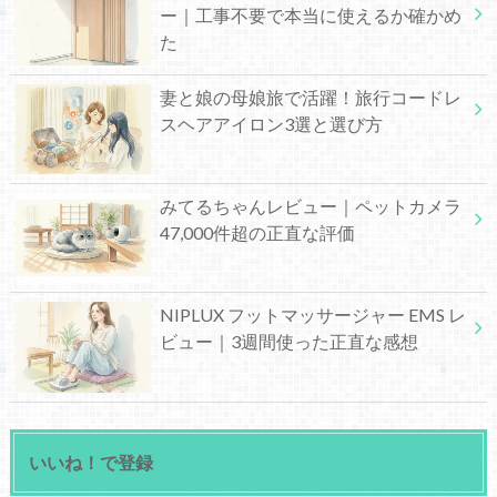
ー｜工事不要で本当に使えるか確かめ
た
妻と娘の母娘旅で活躍！旅行コードレ
スヘアアイロン3選と選び方
みてるちゃんレビュー｜ペットカメラ
47,000件超の正直な評価
NIPLUX フットマッサージャー EMS レ
ビュー｜3週間使った正直な感想
いいね！で登録