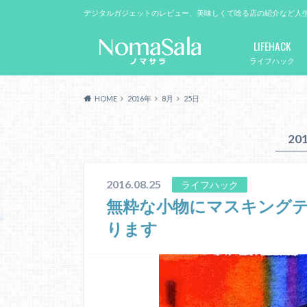
デジタルガジェットのレビュー、美味しくて唸る店の紹介など人
LIFEHACK
ライフハック
HOME
2016年
8月
25日
20
2016.08.25
ライフハック
無粋な小物にマスキング
ります