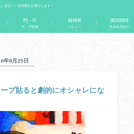
生に役立つ一次情報をお届けします！
PC・IT
REVIEW
DELICIOUS
PC・IT関連
レビュー
唸る名店紹介
16年8月25日
テープ貼ると劇的にオシャレにな