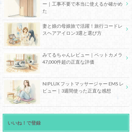
ー｜工事不要で本当に使えるか確かめ
た
妻と娘の母娘旅で活躍！旅行コードレ
スヘアアイロン3選と選び方
みてるちゃんレビュー｜ペットカメラ
47,000件超の正直な評価
NIPLUX フットマッサージャー EMS レ
ビュー｜3週間使った正直な感想
いいね！で登録