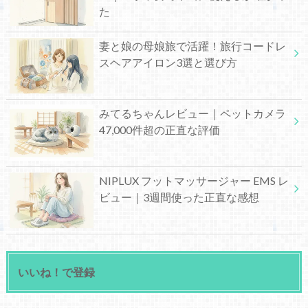
た
妻と娘の母娘旅で活躍！旅行コードレ
スヘアアイロン3選と選び方
みてるちゃんレビュー｜ペットカメラ
47,000件超の正直な評価
NIPLUX フットマッサージャー EMS レ
ビュー｜3週間使った正直な感想
いいね！で登録