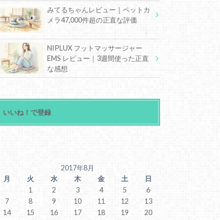
みてるちゃんレビュー｜ペットカ
メラ47,000件超の正直な評価
NIPLUX フットマッサージャー
EMS レビュー｜3週間使った正直
な感想
いいね！で登録
2017年8月
月
火
水
木
金
土
日
1
2
3
4
5
6
7
8
9
10
11
12
13
14
15
16
17
18
19
20