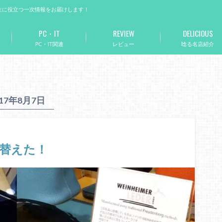
生に役立つ一次情報をお届けします！
PC・IT
REVIEW
DELICIOUS
PC・IT関連
レビュー
唸る名店紹介
017年8月7日
替えた！