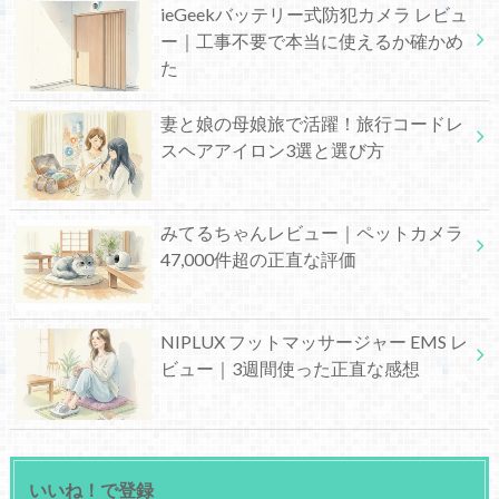
ieGeekバッテリー式防犯カメラ レビュ
ー｜工事不要で本当に使えるか確かめ
た
妻と娘の母娘旅で活躍！旅行コードレ
スヘアアイロン3選と選び方
みてるちゃんレビュー｜ペットカメラ
47,000件超の正直な評価
NIPLUX フットマッサージャー EMS レ
ビュー｜3週間使った正直な感想
いいね！で登録