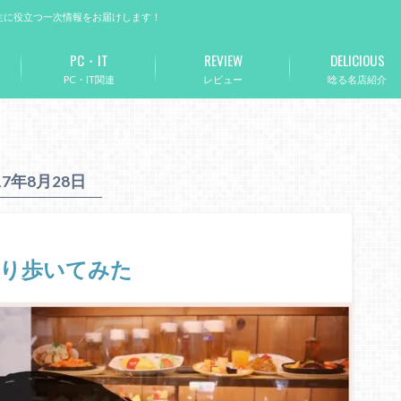
生に役立つ一次情報をお届けします！
PC・IT
REVIEW
DELICIOUS
PC・IT関連
レビュー
唸る名店紹介
17年8月28日
練り歩いてみた