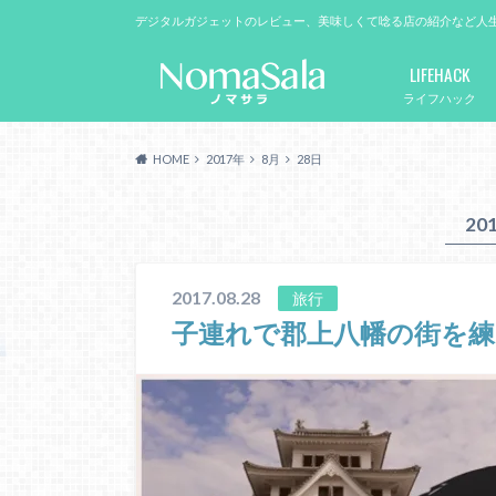
デジタルガジェットのレビュー、美味しくて唸る店の紹介など人
LIFEHACK
ライフハック
HOME
2017年
8月
28日
20
2017.08.28
旅行
子連れで郡上八幡の街を