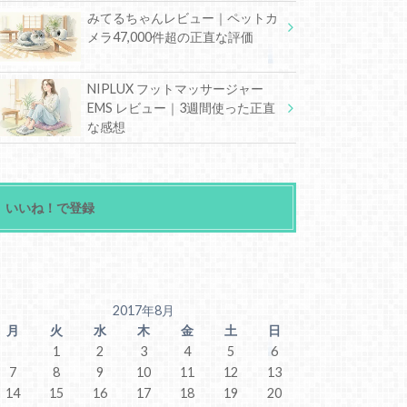
みてるちゃんレビュー｜ペットカ
メラ47,000件超の正直な評価
NIPLUX フットマッサージャー
EMS レビュー｜3週間使った正直
な感想
いいね！で登録
2017年8月
月
火
水
木
金
土
日
1
2
3
4
5
6
7
8
9
10
11
12
13
14
15
16
17
18
19
20