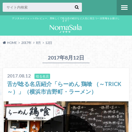
デジタルガジェットのレビュー、美味しくて唸る店の紹介など人生に役立つ一次情報をお届けし
ます！
HOME
2017年
8月
12日
2017年8月12日
2017.08.12
唸る名店
舌が唸る名店紹介「らーめん 鶏喰 （～TRICK
～）」（横浜市吉野町・ラーメン）