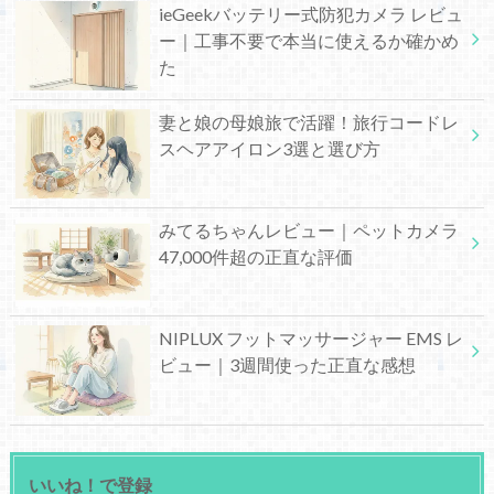
ieGeekバッテリー式防犯カメラ レビュ
ー｜工事不要で本当に使えるか確かめ
た
妻と娘の母娘旅で活躍！旅行コードレ
スヘアアイロン3選と選び方
みてるちゃんレビュー｜ペットカメラ
47,000件超の正直な評価
NIPLUX フットマッサージャー EMS レ
ビュー｜3週間使った正直な感想
いいね！で登録