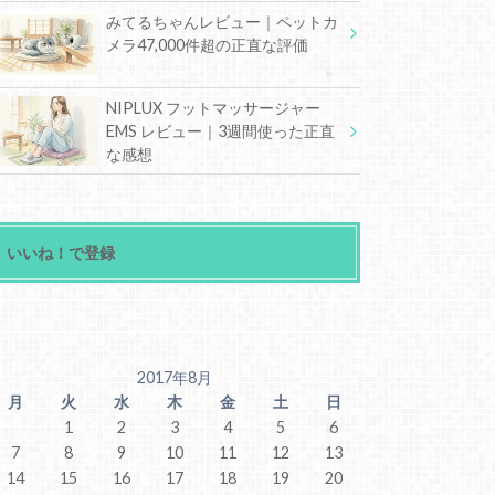
みてるちゃんレビュー｜ペットカ
メラ47,000件超の正直な評価
NIPLUX フットマッサージャー
EMS レビュー｜3週間使った正直
な感想
いいね！で登録
2017年8月
月
火
水
木
金
土
日
1
2
3
4
5
6
7
8
9
10
11
12
13
14
15
16
17
18
19
20