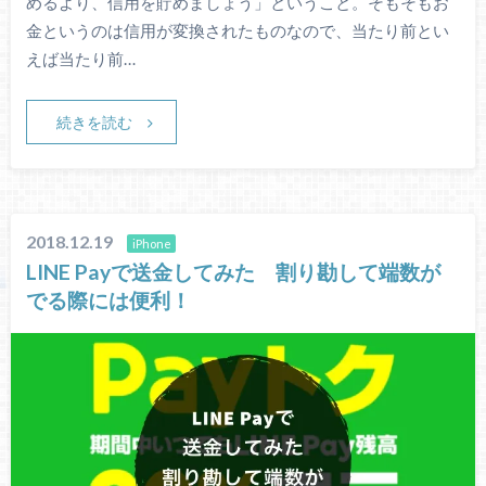
めるより、信用を貯めましょう」ということ。そもそもお
金というのは信用が変換されたものなので、当たり前とい
えば当たり前…
続きを読む
2018.12.19
iPhone
LINE Payで送金してみた 割り勘して端数が
でる際には便利！