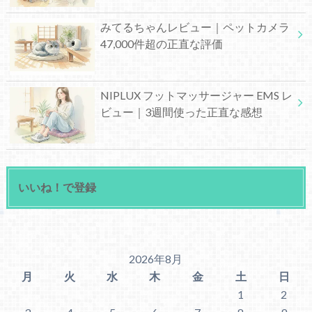
みてるちゃんレビュー｜ペットカメラ
47,000件超の正直な評価
NIPLUX フットマッサージャー EMS レ
ビュー｜3週間使った正直な感想
いいね！で登録
2026年8月
月
火
水
木
金
土
日
1
2