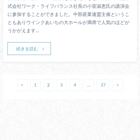
式会社ワーク・ライフバランス社長の小室淑恵氏の講演会
に参加することができました。中部産業連盟主催というこ
ともありウインクあいちの大ホールが満席で人気のほどが
うかがえます…
続きを読む
<
1
2
3
4
…
37
>