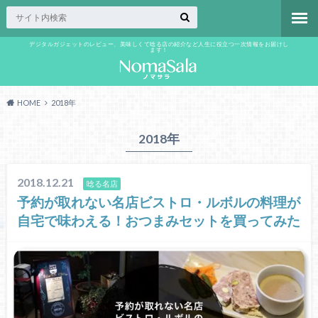
デジタルガジェットのレビュー、美味しくて唸る店の紹介など人生に役立つ一次情報をお届けし
ます！
HOME
2018年
2018年
2018.12.21
唸る名店
予約が取れない名店ビストロ・ルボルの料理が
自宅で味わえる！おつまみセットを買ってみた