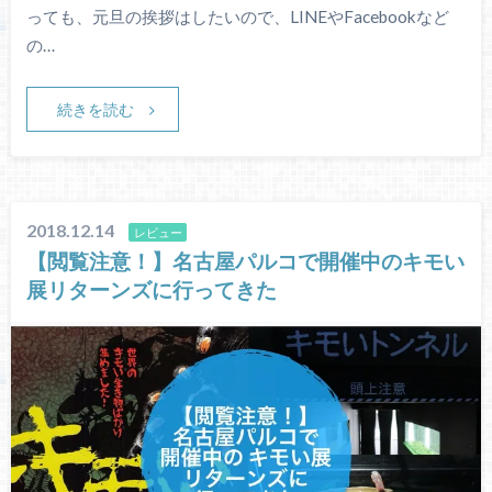
っても、元旦の挨拶はしたいので、LINEやFacebookなど
の…
続きを読む
2018.12.14
レビュー
【閲覧注意！】名古屋パルコで開催中のキモい
展リターンズに行ってきた