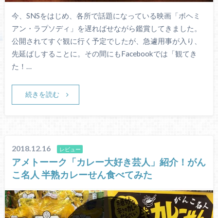
今、SNSをはじめ、各所で話題になっている映画「ボヘミ
アン・ラプソディ」を遅ればせながら鑑賞してきました。
公開されてすぐ観に行く予定でしたが、急遽用事が入り、
先延ばしすることに。その間にもFacebookでは「観てき
た！…
続きを読む
2018.12.16
レビュー
アメトーーク「カレー大好き芸人」紹介！がん
こ名人 半熟カレーせん食べてみた