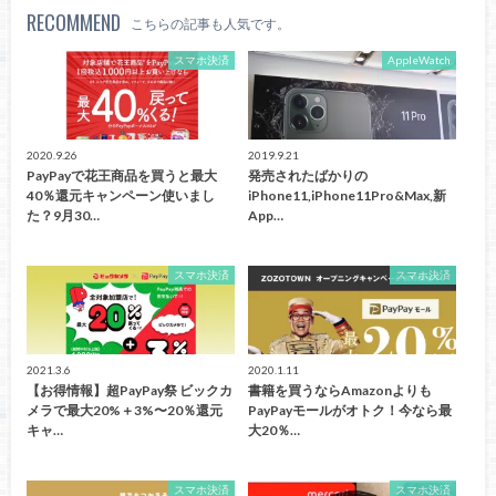
RECOMMEND
こちらの記事も人気です。
スマホ決済
AppleWatch
2020.9.26
2019.9.21
PayPayで花王商品を買うと最大
発売されたばかりの
40％還元キャンペーン使いまし
iPhone11,iPhone11Pro&Max,新
た？9月30…
App…
スマホ決済
スマホ決済
2021.3.6
2020.1.11
【お得情報】超PayPay祭 ビックカ
書籍を買うならAmazonよりも
メラで最大20%＋3%〜20％還元
PayPayモールがオトク！今なら最
キャ…
大20％…
スマホ決済
スマホ決済