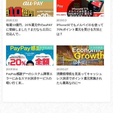
2020.2.22
2019.5.3
毎週10億円、20％還元中のauPAY
iPhoneSEでもメルペイiDを使って
に登録しました？まだなら土日に
70%ポイント還元を受ける方法と
仕込んで…
は？
スマホ決済
スマホ決済
2019.10.6
2019.5.27
PayPay感謝デーのシステム障害エ
消費税増税を見送ってキャッシュ
ラーにみるスマホ決済サービスの
レス決済でポイント還元実施され
暗い行く末…
たら最高なのに〜