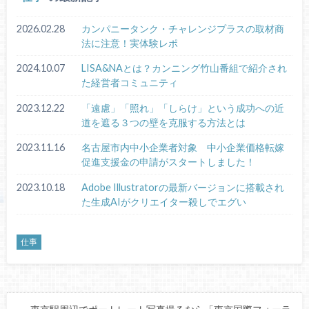
2026.02.28
カンパニータンク・チャレンジプラスの取材商
法に注意！実体験レポ
2024.10.07
LISA&NAとは？カンニング竹山番組で紹介され
た経営者コミュニティ
2023.12.22
「遠慮」「照れ」「しらけ」という成功への近
道を遮る３つの壁を克服する方法とは
2023.11.16
名古屋市内中小企業者対象 中小企業価格転嫁
促進支援金の申請がスタートしました！
2023.10.18
Adobe Illustratorの最新バージョンに搭載され
た生成AIがクリエイター殺しでエグい
仕事