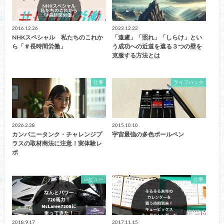
2016.12.26
2023.12.22
NHKスペシャル 私たちのこれか
「遠慮」「照れ」「しらけ」とい
ら「＃長時間労働」
う成功への近道を遮る３つの壁を
克服する方法とは
仕事
ライフハック
2026.2.28
2015.10.10
カンパニータンク・チャレンジプ
宇宙最強の多色ボールペン
ラスの取材商法に注意！実体験レ
ポ
レビュー
仕事
2018.9.17
2017.11.15