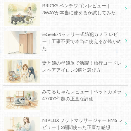
BRICKS ベンチワゴンレビュー｜
3WAYが本当に使えるか試してみた
ieGeekバッテリー式防犯カメラ レビュ
ー｜工事不要で本当に使えるか確かめ
た
妻と娘の母娘旅で活躍！旅行コードレ
スヘアアイロン3選と選び方
みてるちゃんレビュー｜ペットカメラ
47,000件超の正直な評価
NIPLUX フットマッサージャー EMS レ
ビュー｜3週間使った正直な感想