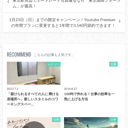
東京駅周辺でポートレート写真撮るなら「東京国際フォーラ
ム」が最高！
1月23日（日）までの限定キャンペーン！Youtube Premium
の年間プランに変更すると1年間で3,540円節約できます！
RECOMMEND
こちらの記事も人気です。
レビュー
仕事
2023.7.2
2016.8.27
「届けられるすべての人に 輝ける
100均で作れる！仕事の効率を一
居場所へ」新しいスタイルのコワ
気に上げる方法
ーキングスペー…
仕事
仕事