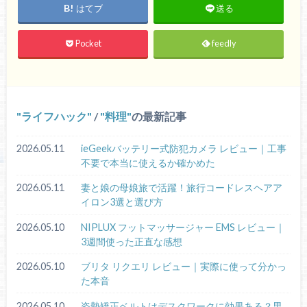
はてブ
送る
Pocket
feedly
ライフハック
/
料理
の最新記事
2026.05.11
ieGeekバッテリー式防犯カメラ レビュー｜工事
不要で本当に使えるか確かめた
2026.05.11
妻と娘の母娘旅で活躍！旅行コードレスヘアア
イロン3選と選び方
2026.05.10
NIPLUX フットマッサージャー EMS レビュー｜
3週間使った正直な感想
2026.05.10
ブリタ リクエリ レビュー｜実際に使って分かっ
た本音
2026.05.10
姿勢矯正ベルトはデスクワークに効果ある？男