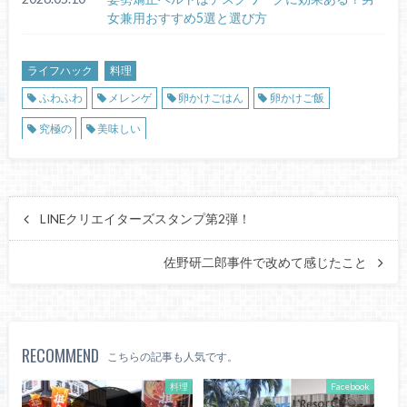
女兼用おすすめ5選と選び方
ライフハック
料理
ふわふわ
メレンゲ
卵かけごはん
卵かけご飯
究極の
美味しい
LINEクリエイターズスタンプ第2弾！
佐野研二郎事件で改めて感じたこと
RECOMMEND
こちらの記事も人気です。
料理
Facebook