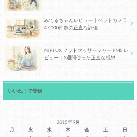
みてるちゃんレビュー｜ペットカメラ
47,000件超の正直な評価
NIPLUX フットマッサージャー EMS レ
ビュー｜3週間使った正直な感想
いいね！で登録
2015年9月
月
火
水
木
金
土
日