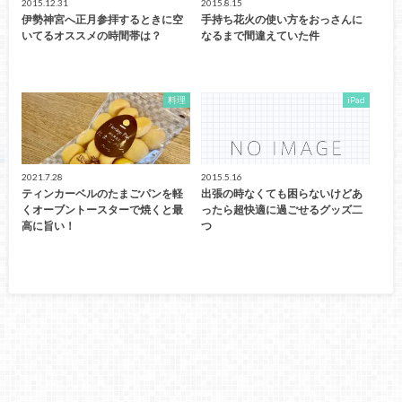
2015.12.31
2015.8.15
伊勢神宮へ正月参拝するときに空
手持ち花火の使い方をおっさんに
いてるオススメの時間帯は？
なるまで間違えていた件
料理
iPad
2021.7.28
2015.5.16
ティンカーベルのたまごパンを軽
出張の時なくても困らないけどあ
くオーブントースターで焼くと最
ったら超快適に過ごせるグッズ二
高に旨い！
つ