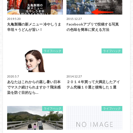
2019.5.20
2015.12.27
丸亀製麺の新メニュー 冷やしうま
Facebookアプリで投稿する写真
辛坦々うどんが旨い！
の色味を簡単に変える方法
ライフハック
ライフハック
2020.5.7
2014.12.27
あなたはこれからの蒸し暑い日本
２０１４年買って大満足したアイ
でマスク続けられますか？飛沫感
テム究極１０選と後悔した１選
染を防ぐ目的なら…
ライフハック
ライフハック