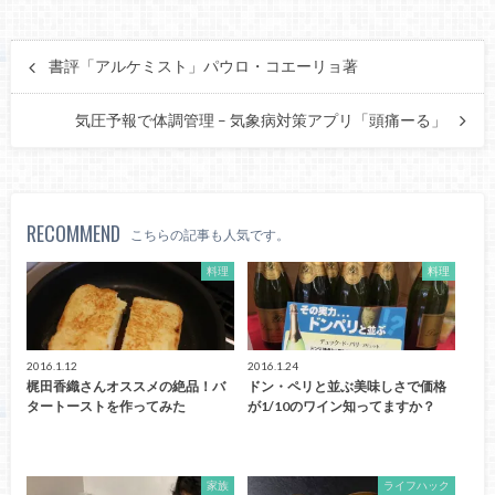
書評「アルケミスト」パウロ・コエーリョ著
気圧予報で体調管理 – 気象病対策アプリ「頭痛ーる」
RECOMMEND
こちらの記事も人気です。
料理
料理
2016.1.12
2016.1.24
梶田香織さんオススメの絶品！バ
ドン・ペリと並ぶ美味しさで価格
タートーストを作ってみた
が1/10のワイン知ってますか？
家族
ライフハック