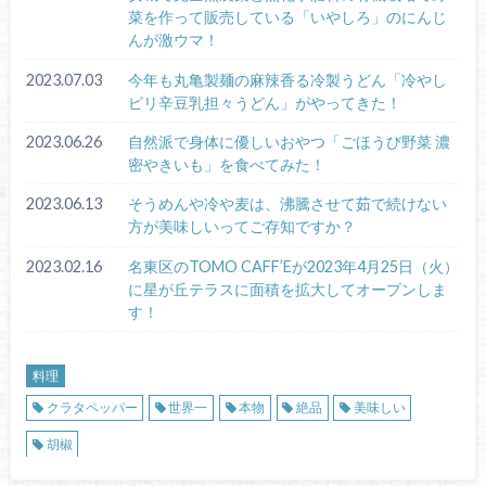
菜を作って販売している「いやしろ」のにんじ
んが激ウマ！
2023.07.03
今年も丸亀製麺の麻辣香る冷製うどん「冷やし
ピリ辛豆乳担々うどん」がやってきた！
2023.06.26
自然派で身体に優しいおやつ「ごほうび野菜 濃
密やきいも」を食べてみた！
2023.06.13
そうめんや冷や麦は、沸騰させて茹で続けない
方が美味しいってご存知ですか？
2023.02.16
名東区のTOMO CAFF’Eが2023年4月25日（火）
に星が丘テラスに面積を拡大してオープンしま
す！
料理
クラタペッパー
世界一
本物
絶品
美味しい
胡椒