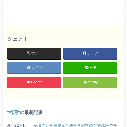
シェア！
ポスト
シェア
はてブ
送る
Pocket
feedly
料理
の最新記事
2023.07.15
安城で完全無農薬と無化学肥料の有機栽培で野