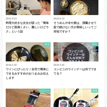
2022.9.23
2023.6.13
料理大好きな次女が語った「簡単
そうめんや冷や麦は、沸騰させて
だけど面倒くさい、難しいけどラ
茹で続けない方が美味しいってご
ク」という話
存知ですか？
料理
料理
2016.2.10
2016.5.20
ワインにぴったり！自宅で簡単に
コンビニのウインナーは何ででき
できるおすすめのおつまみお伝え
てる？
します
レビュー
料理