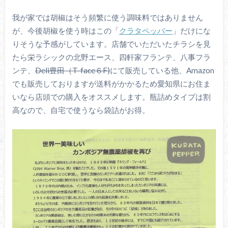
我が家では胡椒はそう頻繁に使う調味料ではありません
が、今後胡椒を使う時はこの「
クラタペッパー
」だけにな
りそうな予感がしています。店舗でいただいたチラシを見
たら栄ラシックの北野エース、四軒家フランテ、八事フラ
ンテ、
Deli豊田（T-face６F)
にて販売している他、Amazon
でも販売しておりますが送料がかかるため愛知県にお住ま
いなら店頭での購入をオススメします。瓶詰めタイプは割
高なので、自宅で使うなら袋詰がお得。