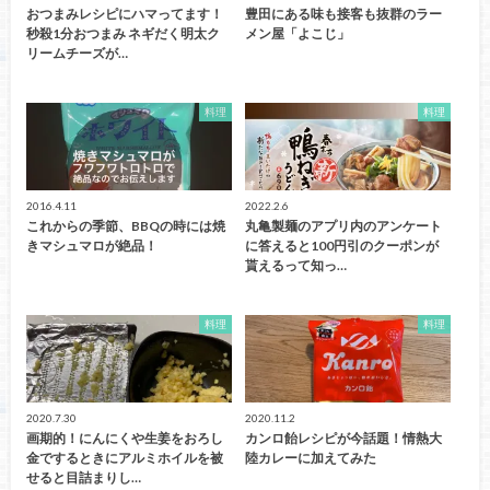
おつまみレシピにハマってます！
豊田にある味も接客も抜群のラー
秒殺1分おつまみ ネギだく明太ク
メン屋「よこじ」
リームチーズが…
料理
料理
2016.4.11
2022.2.6
これからの季節、BBQの時には焼
丸亀製麺のアプリ内のアンケート
きマシュマロが絶品！
に答えると100円引のクーポンが
貰えるって知っ…
料理
料理
2020.7.30
2020.11.2
画期的！にんにくや生姜をおろし
カンロ飴レシピが今話題！情熱大
金でするときにアルミホイルを被
陸カレーに加えてみた
せると目詰まりし…