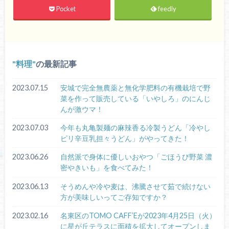
Pocket
feedly
料理
の最新記事
2023.07.15
安城で完全無農薬と無化学肥料の有機栽培で野
菜を作って販売している「いやしろ」のにんじ
んが激ウマ！
2023.07.03
今年も丸亀製麺の麻辣香る冷製うどん「冷やし
ピリ辛豆乳担々うどん」がやってきた！
2023.06.26
自然派で身体に優しいおやつ「ごほうび野菜 濃
密やきいも」を食べてみた！
2023.06.13
そうめんや冷や麦は、沸騰させて茹で続けない
方が美味しいってご存知ですか？
2023.02.16
名東区のTOMO CAFF’Eが2023年4月25日（火）
に星が丘テラスに面積を拡大してオープンしま