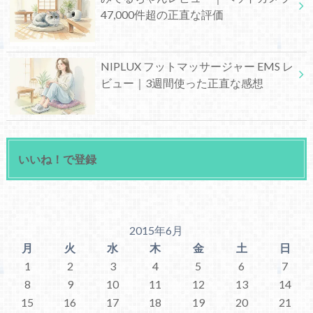
47,000件超の正直な評価
NIPLUX フットマッサージャー EMS レ
ビュー｜3週間使った正直な感想
いいね！で登録
2015年6月
月
火
水
木
金
土
日
1
2
3
4
5
6
7
8
9
10
11
12
13
14
15
16
17
18
19
20
21