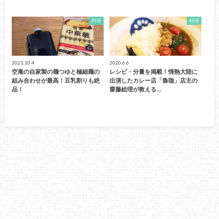
料理
料理
2021.10.4
2020.6.6
空庵の自家製の麺つゆと極細麺の
レシピ・分量を掲載！情熱大陸に
組み合わせが最高！豆乳割りも絶
出演したカレー店「魯珈」店主の
品！
齋藤絵理が教える…