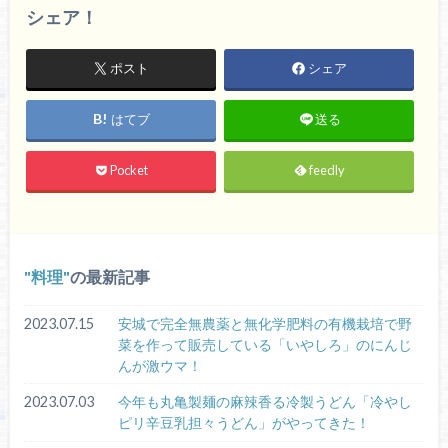
シェア！
ポスト
シェア
はてブ
送る
Pocket
feedly
料理
の最新記事
2023.07.15
安城で完全無農薬と無化学肥料の有機栽培で野
菜を作って販売している「いやしろ」のにんじ
んが激ウマ！
2023.07.03
今年も丸亀製麺の麻辣香る冷製うどん「冷やし
ピリ辛豆乳担々うどん」がやってきた！