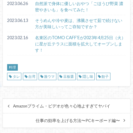
2023.06.26
自然派で身体に優しいおやつ「ごほうび野菜 濃
密やきいも」を食べてみた！
2023.06.13
そうめんや冷や麦は、沸騰させて茹で続けない
方が美味しいってご存知ですか？
2023.02.16
名東区のTOMO CAFF’Eが2023年4月25日（火）
に星が丘テラスに面積を拡大してオープンしま
す！
料理
タレ
台湾
激ウマ
豆板醤
隠し味
餃子
Amazonプライム・ビデオが色々心地よすぎてヤバイ
仕事の効率を上げる方法〜PCキーボード編〜