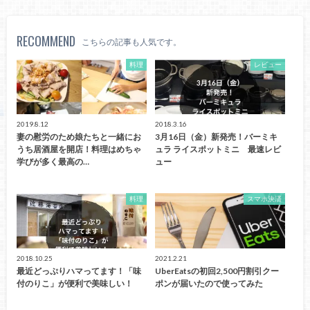
RECOMMEND
こちらの記事も人気です。
料理
レビュー
2019.8.12
2018.3.16
妻の慰労のため娘たちと一緒にお
3月16日（金）新発売！バーミキ
うち居酒屋を開店！料理はめちゃ
ュラ ライスポットミニ 最速レビ
学びが多く最高の…
ュー
料理
スマホ決済
2018.10.25
2021.2.21
最近どっぷりハマってます！「味
UberEatsの初回2,500円割引クー
付のりこ」が便利で美味しい！
ポンが届いたので使ってみた