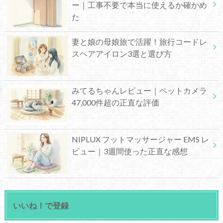
ー｜工事不要で本当に使えるか確かめ
た
妻と娘の母娘旅で活躍！旅行コードレ
スヘアアイロン3選と選び方
みてるちゃんレビュー｜ペットカメラ
47,000件超の正直な評価
NIPLUX フットマッサージャー EMS レ
ビュー｜3週間使った正直な感想
いいね！で登録