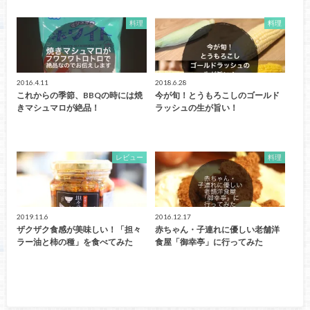
料理
料理
2016.4.11
2018.6.28
これからの季節、BBQの時には焼
今が旬！とうもろこしのゴールド
きマシュマロが絶品！
ラッシュの生が旨い！
レビュー
料理
2019.11.6
2016.12.17
ザクザク食感が美味しい！「担々
赤ちゃん・子連れに優しい老舗洋
ラー油と柿の種」を食べてみた
食屋「御幸亭」に行ってみた