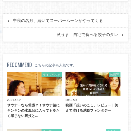
中秋の名月、続いてスーパームーンがやってくる！
激うま！自宅で食べる餃子のタレ
RECOMMEND
こちらの記事も人気です。
ライフハック
映画評
2021.6.19
2018.5.5
サウナーなら常識？！サウナ後に
映画「想いのこし」レビュー｜笑
キンキンの水風呂に入っても冷た
えて泣ける感動ファンタジー
く感じない裏技と…