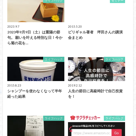
ライフハック
セミナー
2023.9.7
2015.5.20
2023年9月9日（土）は重陽の節
ビリギャル著者 坪田さんの講演
句。 願いを叶える特別な日！今か
会まとめ
ら菊の花を…
ライフハック
ライフハック
2015.8.23
2019.2.12
シャンプーを使わなくなって半年
人生の節目に高級時計で自己投資
経った結果
を！
ライフハック
ライフハック