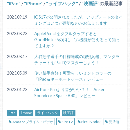
iPad
/
iPhone
/
ライフハック
/
映画評
の最新記事
2023.09.19
iOS17が公開されましたが、アップデートのタイ
ミングはいつが適切なのかお伝えします
2023.08.23
ApplePencilをダブルタップすると、
GoodNotes5の消しゴム機能が使えるって知っ
てますか？
2023.08.17
大谷翔平選手の目標達成の秘密兵器、マンダラ
チャートをiPadでマスターしよう！
2023.05.09
使い勝手良好！可愛らしいミントカラーの
「iPad＆キーボードケース」レビュー
2023.01.23
AirPodsProより音がいい？！「Anker
Soundcore Space A40」レビュー
iPad
iPhone
ライフハック
映画評
Amazonプライム・ビデオ
Fire TV
Fire TV stick
見放題