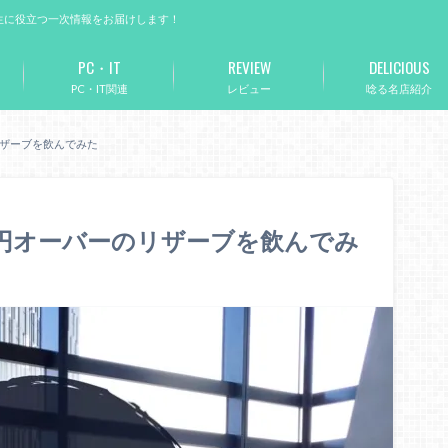
生に役立つ一次情報をお届けします！
PC・IT
REVIEW
DELICIOUS
PC・IT関連
レビュー
唸る名店紹介
リザーブを飲んでみた
0円オーバーのリザーブを飲んでみ