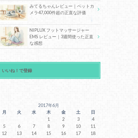
みてるちゃんレビュー｜ペットカ
メラ47,000件超の正直な評価
NIPLUX フットマッサージャー
EMS レビュー｜3週間使った正直
な感想
いいね！で登録
2017年6月
月
火
水
木
金
土
日
1
2
3
4
5
6
7
8
9
10
11
12
13
14
15
16
17
18