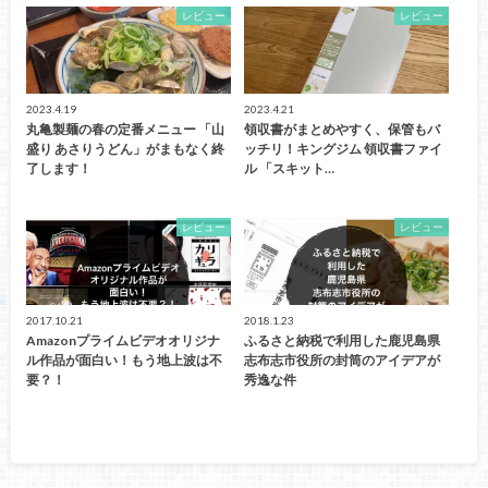
レビュー
レビュー
2023.4.19
2023.4.21
丸亀製麺の春の定番メニュー 「山
領収書がまとめやすく、保管もバ
盛り あさりうどん」がまもなく終
ッチリ！キングジム 領収書ファイ
了します！
ル 「スキット…
レビュー
レビュー
2017.10.21
2018.1.23
Amazonプライムビデオオリジナ
ふるさと納税で利用した鹿児島県
ル作品が面白い！もう地上波は不
志布志市役所の封筒のアイデアが
要？！
秀逸な件