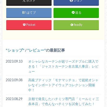
ポスト
シェア
はてブ
送る
Pocket
feedly
ショップ
/
レビュー
の最新記事
2023.09.10
オシャレなカーテンが超リーズナブルに購入で
きる！「ジャストカーテン名古屋八事店」レビ
ュー
2023.09.08
高級ブティック「モナマッチョ」で超絶オシャ
レなインポートアイウェアコレクション開催
中！
2023.08.29
京都で発見したハチミツ専門店「ミールミィ 三
条本店」で色んなハチミツを試食してみた！