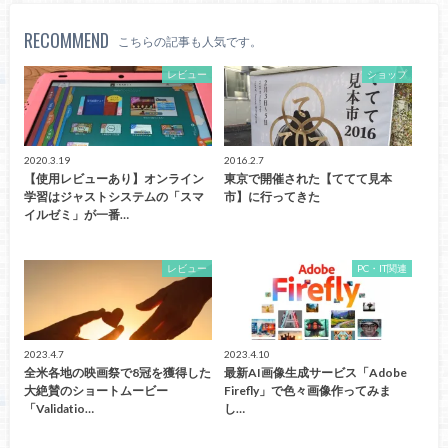
RECOMMEND
こちらの記事も人気です。
レビュー
ショップ
2020.3.19
2016.2.7
【使用レビューあり】オンライン
東京で開催された【ててて見本
学習はジャストシステムの「スマ
市】に行ってきた
イルゼミ」が一番…
レビュー
PC・IT関連
2023.4.7
2023.4.10
全米各地の映画祭で8冠を獲得した
最新AI画像生成サービス「Adobe
大絶賛のショートムービー
Firefly」で色々画像作ってみま
「Validatio…
し…