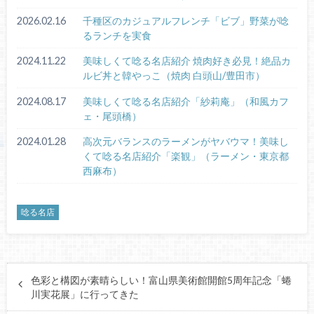
2026.02.16
千種区のカジュアルフレンチ「ビブ」野菜が唸
るランチを実食
2024.11.22
美味しくて唸る名店紹介 焼肉好き必見！絶品カ
ルビ丼と韓やっこ（焼肉 白頭山/豊田市）
2024.08.17
美味しくて唸る名店紹介「紗莉庵」（和風カフ
ェ・尾頭橋）
2024.01.28
高次元バランスのラーメンがヤバウマ！美味し
くて唸る名店紹介「楽観」（ラーメン・東京都
西麻布）
唸る名店
色彩と構図が素晴らしい！富山県美術館開館5周年記念「蜷
川実花展」に行ってきた