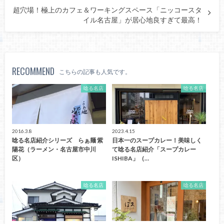
超穴場！極上のカフェ＆ワーキングスペース「ニッコースタ
イル名古屋」が居心地良すぎて最高！
RECOMMEND
こちらの記事も人気です。
唸る名店
唸る名店
2016.3.8
2023.4.15
唸る名店紹介シリーズ らぁ麺 紫
日本一のスープカレー！美味しく
陽花（ラーメン・名古屋市中川
て唸る名店紹介「スープカレー
区）
ISHIBA」（…
唸る名店
唸る名店