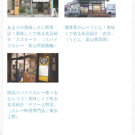
あまりの美味しさに即再
濃厚系カレーうどん！美味
訪！美味しくて唸る名店紹
くて唸る名店紹介「吉宗」
介「スズキーマ」（スパイ
（うどん・富山県高岡）
スカレー・富山市総曲輪）
絶品スパイスカレー食べる
ならココ！美味しくて唸る
名店紹介「デリー上野店」
（カレー料理専門店／東京
上野）