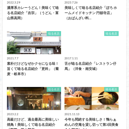
2022.3.29
2023.7.26
濃厚系カレーうどん！美味くて唸
美味しくて唸る名店紹介「ぽろ ホ
る名店紹介「吉宗」（うどん・富
ームメイドキッチン 円頓寺店」
山県高岡）
（おばんざい料…
唸る名店
唸る名店
2021.7.7
2017.1.11
素朴だけどなぜかクセになる味！
舌が唸る名店紹介「レストラン仔
旨くて唸る名店紹介「更科」（蕎
馬」（洋食・南安城）
麦・岐阜市）
唸る名店
唸る名店
2023.2.2
2021.11.13
高級だけど、過去最高に美味しい
今年も悶絶する美味しさ！鴨らぁ
焼鳥！美味しくて唸る名店紹介
めんの空庵を貸し切って第3回美食