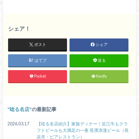
シェア！
ポスト
シェア
はてブ
送る
Pocket
feedly
唸る名店
の最新記事
2026.03.17
【唸る名店紹介】家族ディナー！近江牛もクラ
フトビールも大満足の一夜 長濱浪漫ビール（長
浜市・ビアレストラン）