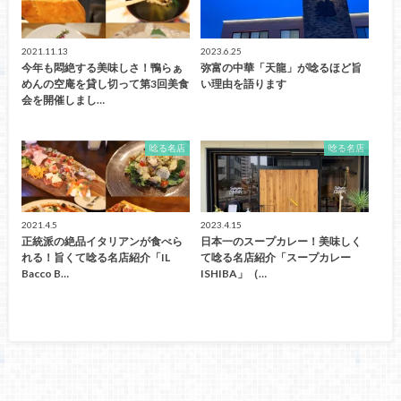
2021.11.13
2023.6.25
今年も悶絶する美味しさ！鴨らぁ
弥富の中華「天龍」が唸るほど旨
めんの空庵を貸し切って第3回美食
い理由を語ります
会を開催しまし…
唸る名店
唸る名店
2021.4.5
2023.4.15
正統派の絶品イタリアンが食べら
日本一のスープカレー！美味しく
れる！旨くて唸る名店紹介「IL
て唸る名店紹介「スープカレー
Bacco B…
ISHIBA」（…