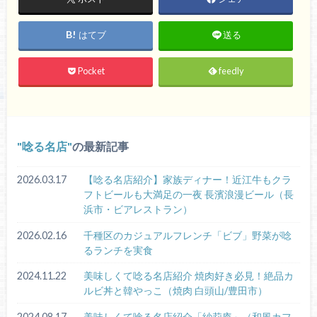
はてブ
送る
Pocket
feedly
唸る名店
の最新記事
2026.03.17
【唸る名店紹介】家族ディナー！近江牛もクラ
フトビールも大満足の一夜 長濱浪漫ビール（長
浜市・ビアレストラン）
2026.02.16
千種区のカジュアルフレンチ「ビブ」野菜が唸
るランチを実食
2024.11.22
美味しくて唸る名店紹介 焼肉好き必見！絶品カ
ルビ丼と韓やっこ（焼肉 白頭山/豊田市）
2024.08.17
美味しくて唸る名店紹介「紗莉庵」（和風カフ