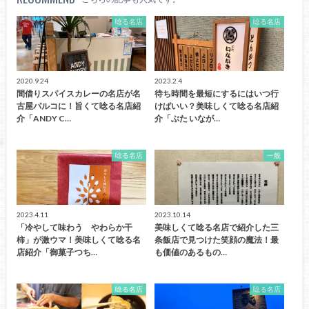
唸る名店
唸る名店
2020.9.24
2023.2.4
間借りスパイスカレーの名店が名
待ち時間を最短にするにはいつ行
古屋パルコに！旨くて唸る名店紹
けばいい？美味しくて唸る名店紹
介「ANDY C…
介「ぶた いなが…
唸る名店
一般
2023.4.11
2023.10.14
「冷やして味わう やわらか干
美味しくて唸る名店で紹介した三
柿」が激ウマ！美味しくて唸る名
条飯店で見つけた笑顔の魔法！最
店紹介「御菓子つち…
も価値のあるもの…
唸る名店
唸る名店