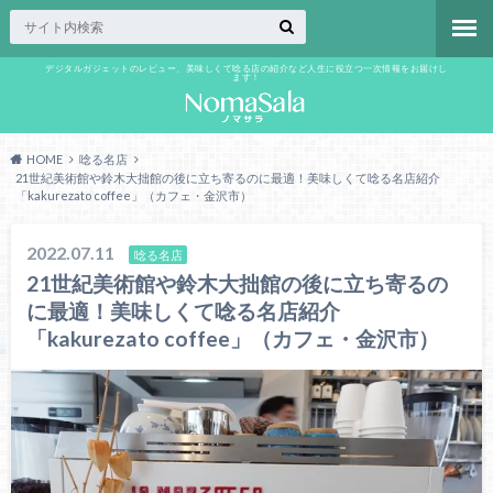
デジタルガジェットのレビュー、美味しくて唸る店の紹介など人生に役立つ一次情報をお届けし
ます！
HOME
唸る名店
21世紀美術館や鈴木大拙館の後に立ち寄るのに最適！美味しくて唸る名店紹介
「kakurezato coffee」（カフェ・金沢市）
2022.07.11
唸る名店
21世紀美術館や鈴木大拙館の後に立ち寄るの
に最適！美味しくて唸る名店紹介
「kakurezato coffee」（カフェ・金沢市）