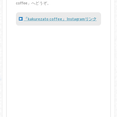
coffee」へどうぞ。
「kakurezato coffee」 Instagramリンク