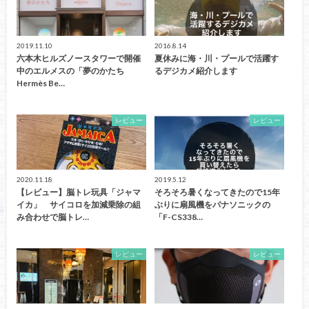
2019.11.10
2016.8.14
六本木ヒルズノースタワーで開催
夏休みに海・川・プールで活躍す
中のエルメスの「夢のかたち
るデジカメ紹介します
Hermès Be…
レビュー
レビュー
2020.11.18
2019.5.12
【レビュー】脳トレ玩具「ジャマ
そろそろ暑くなってきたので15年
イカ」 サイコロを加減乗除の組
ぶりに扇風機をパナソニックの
み合わせで脳トレ…
「F-CS338…
レビュー
レビュー