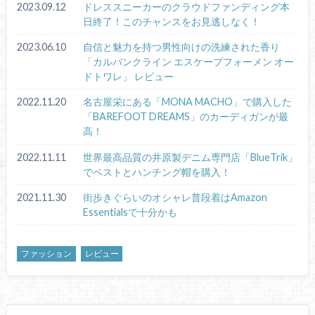
2023.09.12
ドレススニーカーのクラウドファンディング本
日終了！このチャンスをお見逃しなく！
2023.06.10
自信と魅力を持つ男性向けの洗練された香り
「カルバンクライン エスケープフォーメン オー
ドトワレ」 レビュー
2022.11.20
名古屋栄にある「MONA MACHO」で購入した
「BAREFOOT DREAMS」のカーディガンが最
高！
2022.11.11
世界最高品質の井原製デニム専門店「BlueTrik」
でベストとハンチング帽を購入！
2021.11.30
街歩きぐらいのオシャレ普段着はAmazon
Essentialsで十分かも
ファッション
レビュー