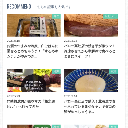
RECOMMEND
こちらの記事も人気です。
料理
レビュー
2021.8.18
2021.3.23
お酒のつまみや冷奴、白ごはんに
バロー高辻店の焼き芋が激ウマ！
乗せるとめちゃうま！「するめキ
冷凍させてから半解凍で食べると
ムチ」がやみつき…
まさにスイーツ！
料理
料理
2017.5.23
2021.2.14
門崎熟成肉が激ウマの「格之進
バロー高辻店で購入！北海道で食
Neuf」へ行ってきた
べられている希少なヤナギダコの
卵がめっちゃうま…
料理
料理