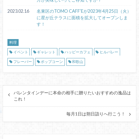
2023.02.16
名東区のTOMO CAFF’Eが2023年4月25日（火）
に星が丘テラスに面積を拡大してオープンしま
す！
料理
イベント
ギャレット
ハッピーカフェ
ヒルバレー
フレーバー
ポップコーン
和歌山
バレンタインデーに本命の相手に贈りたいおすすめの逸品は
これ！
毎月1日は朔日詣りへ行こう！