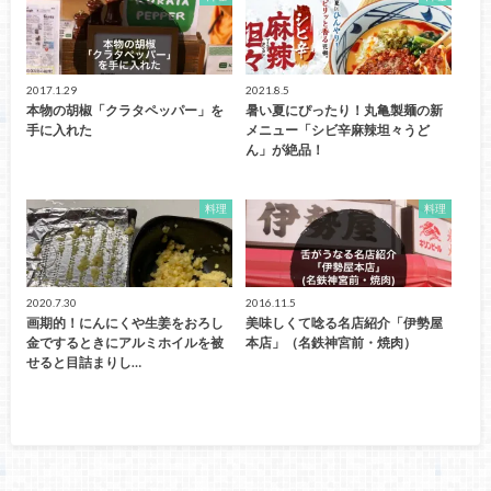
2017.1.29
2021.8.5
本物の胡椒「クラタペッパー」を
暑い夏にぴったり！丸亀製麺の新
手に入れた
メニュー「シビ辛麻辣坦々うど
ん」が絶品！
料理
料理
2020.7.30
2016.11.5
画期的！にんにくや生姜をおろし
美味しくて唸る名店紹介「伊勢屋
金でするときにアルミホイルを被
本店」（名鉄神宮前・焼肉）
せると目詰まりし…