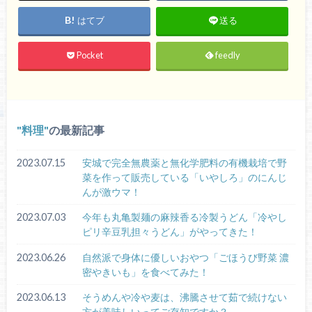
はてブ
送る
Pocket
feedly
料理
の最新記事
2023.07.15
安城で完全無農薬と無化学肥料の有機栽培で野
菜を作って販売している「いやしろ」のにんじ
んが激ウマ！
2023.07.03
今年も丸亀製麺の麻辣香る冷製うどん「冷やし
ピリ辛豆乳担々うどん」がやってきた！
2023.06.26
自然派で身体に優しいおやつ「ごほうび野菜 濃
密やきいも」を食べてみた！
2023.06.13
そうめんや冷や麦は、沸騰させて茹で続けない
方が美味しいってご存知ですか？