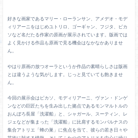
好きな画家であるマリー・ローランサン、アメデオ・モデ
ィリアーニをはじめユトリロ、ゴーギャン、フジタ、ピカ
ソなど名だたる作家の原画が展示されています。版画では
よく見かける作品も原画で見る機会はなかなかありませ
ん。
やはり原画の放つオーラというか作品の素晴らしさは版画
とは違うような気がします。じっと見ていても飽きませ
ん。
今回の展示会はピカソ、モディリアーニ、ヴァン・ドンゲ
ンなどの巨匠たちを生み出した拠点であるモンマルトルの
おんぼろ長屋「洗濯船」と、シャガール、スーティン、レ
ジェなどが集まった「洗濯船」に比肩するモンパルナスの
集合アトリエ「蜂の巣」に焦点を当て、彼らの若き日々や
芸術に対する情熱、そしてふたつのアトリエを中心に繰り