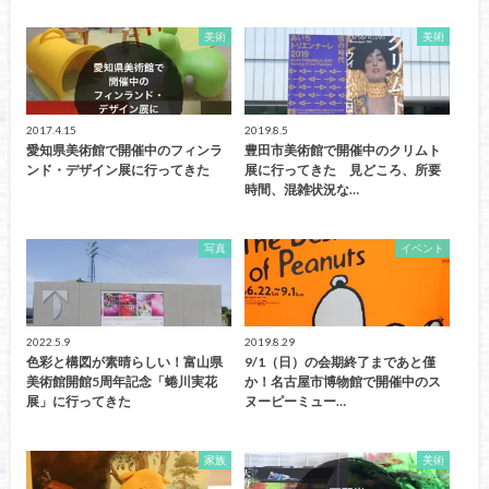
美術
美術
2017.4.15
2019.8.5
愛知県美術館で開催中のフィンラ
豊田市美術館で開催中のクリムト
ンド・デザイン展に行ってきた
展に行ってきた 見どころ、所要
時間、混雑状況な…
写真
イベント
2022.5.9
2019.8.29
色彩と構図が素晴らしい！富山県
9/1（日）の会期終了まであと僅
美術館開館5周年記念「蜷川実花
か！名古屋市博物館で開催中のス
展」に行ってきた
ヌーピーミュー…
家族
美術