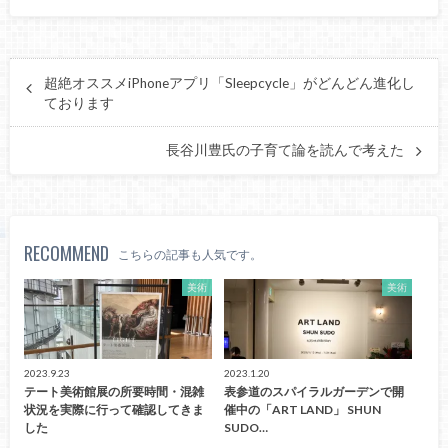
超絶オススメiPhoneアプリ「Sleepcycle」がどんどん進化し
ております
長谷川豊氏の子育て論を読んで考えた
RECOMMEND
こちらの記事も人気です。
美術
美術
2023.9.23
2023.1.20
テート美術館展の所要時間・混雑
表参道のスパイラルガーデンで開
状況を実際に行って確認してきま
催中の「ART LAND」 SHUN
した
SUDO…