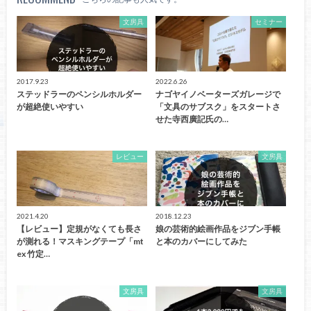
文房具
セミナー
2017.9.23
2022.6.26
ステッドラーのペンシルホルダー
ナゴヤイノベーターズガレージで
が超絶使いやすい
「文具のサブスク」をスタートさ
せた寺西廣記氏の…
レビュー
文房具
2021.4.20
2018.12.23
【レビュー】定規がなくても長さ
娘の芸術的絵画作品をジブン手帳
が測れる！マスキングテープ「mt
と本のカバーにしてみた
ex 竹定…
文房具
文房具