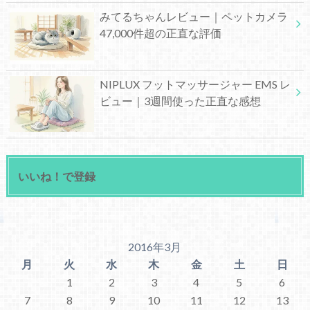
みてるちゃんレビュー｜ペットカメラ
47,000件超の正直な評価
NIPLUX フットマッサージャー EMS レ
ビュー｜3週間使った正直な感想
いいね！で登録
2016年3月
月
火
水
木
金
土
日
1
2
3
4
5
6
7
8
9
10
11
12
13