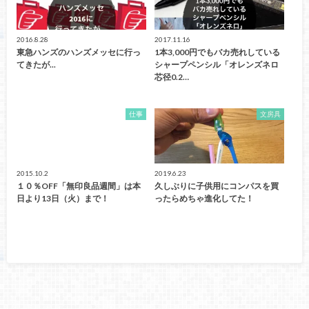
2016.8.28
2017.11.16
東急ハンズのハンズメッセに行っ
1本3,000円でもバカ売れしている
てきたが...
シャープペンシル「オレンズネロ
芯径0.2…
仕事
文房具
2015.10.2
2019.6.23
１０％OFF「無印良品週間」は本
久しぶりに子供用にコンパスを買
日より13日（火）まで！
ったらめちゃ進化してた！