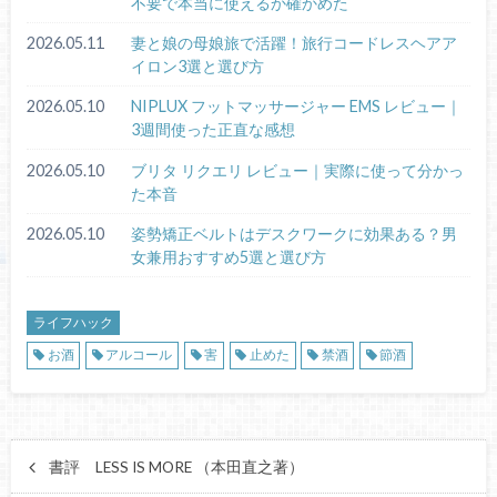
不要で本当に使えるか確かめた
2026.05.11
妻と娘の母娘旅で活躍！旅行コードレスヘアア
イロン3選と選び方
2026.05.10
NIPLUX フットマッサージャー EMS レビュー｜
3週間使った正直な感想
2026.05.10
ブリタ リクエリ レビュー｜実際に使って分かっ
た本音
2026.05.10
姿勢矯正ベルトはデスクワークに効果ある？男
女兼用おすすめ5選と選び方
ライフハック
お酒
アルコール
害
止めた
禁酒
節酒
書評 LESS IS MORE （本田直之著）