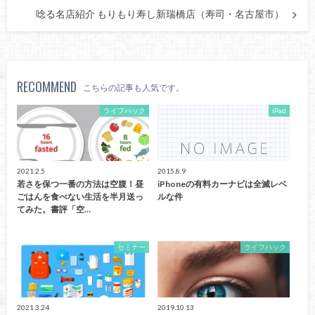
唸る名店紹介 もりもり寿し新瑞橋店（寿司・名古屋市）
RECOMMEND
こちらの記事も人気です。
ライフハック
iPad
2021.2.5
2015.8.9
若さを保つ一番の方法は空腹！昼
iPhoneの有料カーナビは全滅レベ
ごはんを食べない生活を半月送っ
ルな件
てみた。書評「空…
セミナー
ライフハック
2021.3.24
2019.10.13