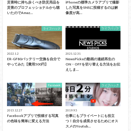
災害時に持ち歩くべき防災用品を
iPhoneの標準カメラアプリで撮影
災害のプロフェッショナルから聴
した写真をSNSに投稿するのは解
いたのでAmaz…
像度が高…
ライフハック
ライフハック
2022.1.2
2021.12.31
ER-GF80バッテリー交換を自分で
NewsPicksの動画の連続再生の
やってみた【費用500円】
ON・OFFを切り替える方法をお伝
えしま…
Facebook
ライフハック
2015.12.27
2019.9.5
Facebookアプリで投稿する写真
仕事にもプライベートにも役立
の色味を簡単に変える方法
つ！自分を成長させるためにオス
スメのYoutub…