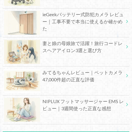
ieGeekバッテリー式防犯カメラ レビュ
ー｜工事不要で本当に使えるか確かめ
た
妻と娘の母娘旅で活躍！旅行コードレ
スヘアアイロン3選と選び方
みてるちゃんレビュー｜ペットカメラ
47,000件超の正直な評価
NIPLUX フットマッサージャー EMS レ
ビュー｜3週間使った正直な感想