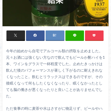
今年の始めから自宅でアルコール類の摂取を止めました。
元々お酒には強くない方なので飲んでもビールか酎ハイを1
本、ワインをグラスで一杯程度でした。止めたきっかけは
飲んだ後のパフォーマンスが著しく下がるのに耐えきれな
くなったこと。飲むとリラックスはできるのですが、その
後眠くなって何もしたくなくなったり、眠くなかったとし
ても脳の働きが悪くなったりと良いことがありませんでし
た。
ただ食事の時に麦茶や水はさすがに物足りず、ビールやハ