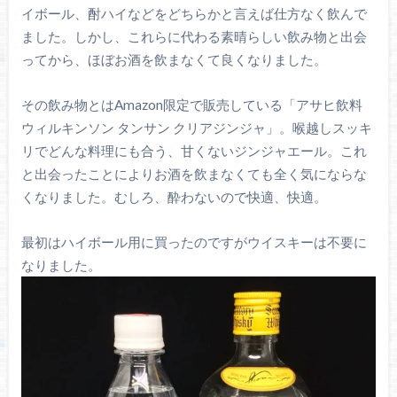
イボール、酎ハイなどをどちらかと言えば仕方なく飲んで
ました。しかし、これらに代わる素晴らしい飲み物と出会
ってから、ほぼお酒を飲まなくて良くなりました。
その飲み物とはAmazon限定で販売している「アサヒ飲料
ウィルキンソン タンサン クリアジンジャ」。喉越しスッキ
リでどんな料理にも合う、甘くないジンジャエール。これ
と出会ったことによりお酒を飲まなくても全く気にならな
くなりました。むしろ、酔わないので快適、快適。
最初はハイボール用に買ったのですがウイスキーは不要に
なりました。