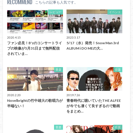
RECOMMEND
こちらの記事も人気です。
レビュー
イベント
2020.4.15
2023.5.17
ファン必見！B'zのコンサートライ
5/17（水）発売！Snow Man 3rd
ブの映像が5月31日まで無料配信
ALBUM i DO MEの大…
されていま…
音楽
音楽
2020.2.20
2019.7.26
Novelbrightの竹中雄大の歌唱力が
青春時代に聴いていたTHE ALFEE
半端ない！
が今でも凄くて良すぎるので動画
をまとめ…
音楽
音楽