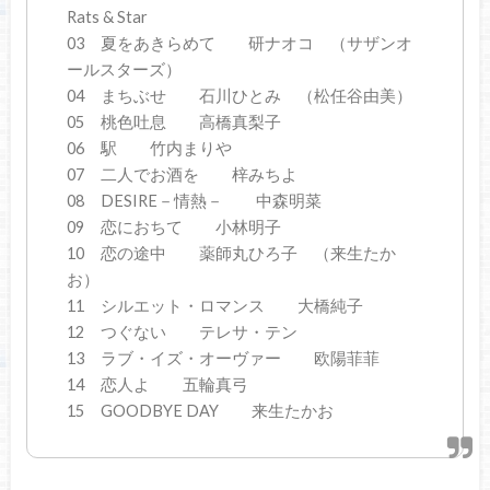
Rats & Star
03 夏をあきらめて 研ナオコ （サザンオ
ールスターズ）
04 まちぶせ 石川ひとみ （松任谷由美）
05 桃色吐息 高橋真梨子
06 駅 竹内まりや
07 二人でお酒を 梓みちよ
08 DESIRE－情熱－ 中森明菜
09 恋におちて 小林明子
10 恋の途中 薬師丸ひろ子 （来生たか
お）
11 シルエット・ロマンス 大橋純子
12 つぐない テレサ・テン
13 ラブ・イズ・オーヴァー 欧陽菲菲
14 恋人よ 五輪真弓
15 GOODBYE DAY 来生たかお