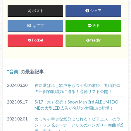
ポスト
シェア
はてブ
送る
Pocket
feedly
音楽
の最新記事
2024.03.30
神に選ばれし歌声をもつ令和の歌姫、丸山純奈
の圧倒的歌唱力に迫る！必聴リスト公開！
2023.05.17
5/17（水）発売！Snow Man 3rd ALBUM i DO
MEの大型LED広告が名駅の太閤口に登場！
2023.02.01
めっちゃ幸せな気分になれる！ピアニストのラ
ン・ラン &ジーナ・アリスのハンガリー舞曲 第5