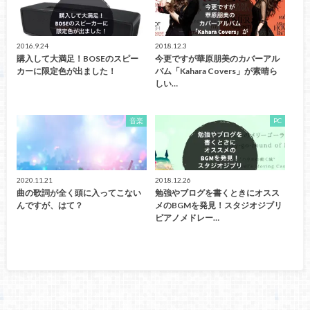
2016.9.24
2018.12.3
購入して大満足！BOSEのスピー
今更ですが華原朋美のカバーアル
カーに限定色が出ました！
バム「Kahara Covers」が素晴ら
しい…
音楽
PC
2020.11.21
2018.12.26
曲の歌詞が全く頭に入ってこない
勉強やブログを書くときにオスス
んですが、はて？
メのBGMを発見！スタジオジブリ
ピアノメドレー…