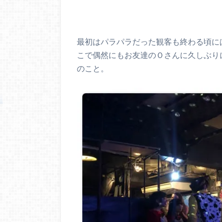
最初はパラパラだった観客も終わる頃に
こで偶然にもお友達のＯさんに久しぶり
のこと。