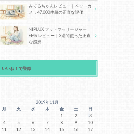
みてるちゃんレビュー｜ペットカ
メラ47,000件超の正直な評価
NIPLUX フットマッサージャー
EMS レビュー｜3週間使った正直
な感想
いいね！で登録
2019年11月
月
火
水
木
金
土
日
1
2
3
4
5
6
7
8
9
10
11
12
13
14
15
16
17