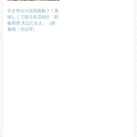
引き寄せの法則発動？！美
味しくて唸る名店紹介「鉄
板厨房 犬山だるま」（鉄
板焼・犬山市）