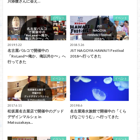
川添微さんに会え…
イベント
イベント
2019.5.22
2018.5.26
名古屋パルコで開催中の
JST NAGOYA HAWAI'I Festival
「RoLand〜俺か、俺以外か〜」へ
2018へ行ってきた
行ってきた
イベント
イベント
2017.6.11
2019.8.6
松坂屋名古屋店で開催中のグッド
名古屋港水族館で開催中の「くら
デザインマルシェ in
げなごりうむ」へ行ってきた
Matsuzakaya…
イベント
イベント