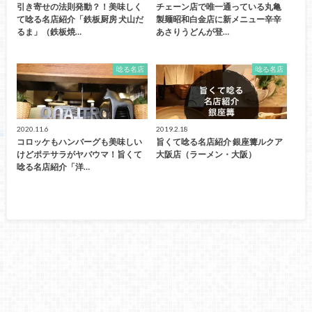
引き寄せの法則発動？！美味しく
チェーン店で唯一通っている丸亀
て唸る名店紹介「鉄板厨房 犬山だ
製麺昭和白金店に新メニュー辛辛
るま」（鉄板焼…
あさりうどんが登…
唸る名店
唸る名店
2020.11.6
2019.2.18
コロッケもハンバーグも美味しい
旨くて唸る名店紹介 銀座篝ルクア
けどポテサラがヤバウマ！旨くて
大阪店（ラーメン・大阪）
唸る名店紹介「洋…