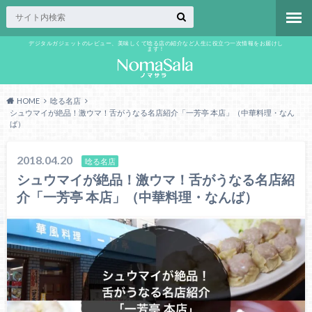
デジタルガジェットのレビュー、美味しくて唸る店の紹介など人生に役立つ一次情報をお届けし
ます！
HOME
唸る名店
シュウマイが絶品！激ウマ！舌がうなる名店紹介「一芳亭 本店」（中華料理・なん
ば）
2018.04.20
唸る名店
シュウマイが絶品！激ウマ！舌がうなる名店紹
介「一芳亭 本店」（中華料理・なんば）