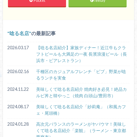
Pocket
feedly
唸る名店
の最新記事
2026.03.17
【唸る名店紹介】家族ディナー！近江牛もクラ
フトビールも大満足の一夜 長濱浪漫ビール（長
浜市・ビアレストラン）
2026.02.16
千種区のカジュアルフレンチ「ビブ」野菜が唸
るランチを実食
2024.11.22
美味しくて唸る名店紹介 焼肉好き必見！絶品カ
ルビ丼と韓やっこ（焼肉 白頭山/豊田市）
2024.08.17
美味しくて唸る名店紹介「紗莉庵」（和風カフ
ェ・尾頭橋）
2024.01.28
高次元バランスのラーメンがヤバウマ！美味し
くて唸る名店紹介「楽観」（ラーメン・東京都
西麻布）