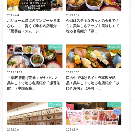
2019.4.4
2023.1.12
ボリューム満点のマンゴーかき氷
今回はステキな方々との会食でさ
ならここ！旨くて唸る名店紹介
らに美味しさアップ！美味しくて
「思慕昔（スムージ…
唸る名店紹介「漂…
唸る名店
唸る名店
2022.11.27
2022.6.25
「薬膳 唐揚げ定食」がヤバウマ！
口の中で弾けるイクラ軍艦が絶
美味しくて唸る名店紹介「漂香茶
品！美味しくて唸る名店紹介「み
館」（中国薬膳…
ゆき寿司」（寿司・…
唸る名店
レビュー
2022.5.6
2021.3.9