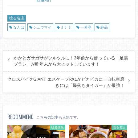
唸る名店
なんば
シュウマイ
ミナミ
一芳亭
絶品
かかとガサガサがツルツルに！3年前から使っている「足裏
ブラシ」が昨年末から大ヒットしています！
クロスバイクGIANT エスケープRX1がピカピカに！自転車磨
きには「爆落ちタイガー」が最強！
RECOMMEND
こちらの記事も人気です。
唸る名店
唸る名店