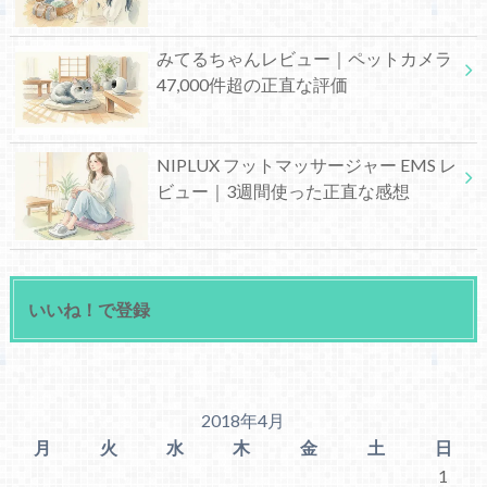
みてるちゃんレビュー｜ペットカメラ
47,000件超の正直な評価
NIPLUX フットマッサージャー EMS レ
ビュー｜3週間使った正直な感想
いいね！で登録
2018年4月
月
火
水
木
金
土
日
1