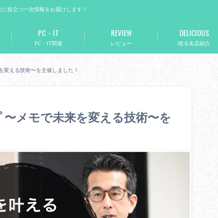
生に役立つ一次情報をお届けします！
PC・IT
REVIEW
DELICIOUS
PC・IT関連
レビュー
唸る名店紹介
来を変える技術〜を主催しました！
 〜メモで未来を変える技術〜を