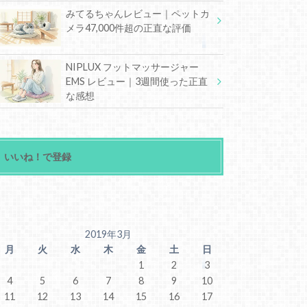
みてるちゃんレビュー｜ペットカ
メラ47,000件超の正直な評価
NIPLUX フットマッサージャー
EMS レビュー｜3週間使った正直
な感想
いいね！で登録
2019年3月
月
火
水
木
金
土
日
1
2
3
4
5
6
7
8
9
10
11
12
13
14
15
16
17