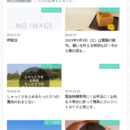
RECOMMEND
こちらの記事も人気です。
ライフハック
ライフハック
2015.5.17
2023.9.7
呼吸法
2023年9月9日（土）は重陽の節
句。 願いを叶える特別な日！今か
ら菊の花を…
ライフハック
ライフハック
2016.8.20
2015.12.12
しゃっくりをとめるたった２つの
緊急時携帯用に！お年玉に！お札
魔法のおまじない
を３等分に折って簡単にクレジッ
トカードと同じサ…
PC・IT関連
ライフハック