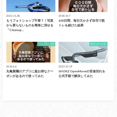
2021.11.28
2018.10.7
もうフォトショップ不要？！写真
600日間、毎日欠かさず自宅で筋
から要らないものを簡単に消せる
トレを続けた結果
「Cleanup…
ライフハック
ライフハック
2016.6.6
2023.10.19
丸亀製麺のアプリに超お得なクー
SHOKZ OpenMoveの音途切れを
ポンがあるので使ってみた
公式手順で解決してみた