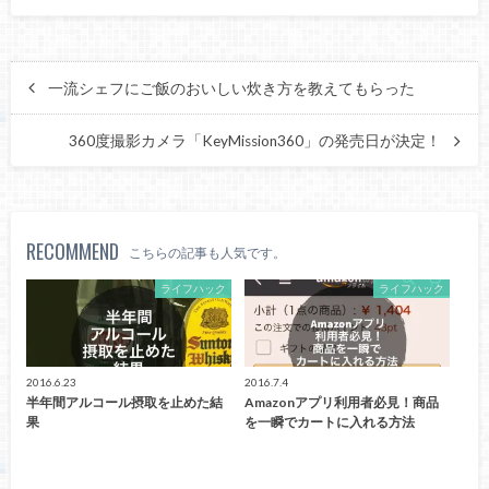
一流シェフにご飯のおいしい炊き方を教えてもらった
360度撮影カメラ「KeyMission360」の発売日が決定！
RECOMMEND
こちらの記事も人気です。
ライフハック
ライフハック
2016.6.23
2016.7.4
半年間アルコール摂取を止めた結
Amazonアプリ利用者必見！商品
果
を一瞬でカートに入れる方法