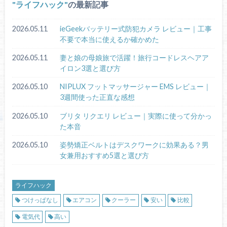
ライフハック
の最新記事
2026.05.11
ieGeekバッテリー式防犯カメラ レビュー｜工事
不要で本当に使えるか確かめた
2026.05.11
妻と娘の母娘旅で活躍！旅行コードレスヘアア
イロン3選と選び方
2026.05.10
NIPLUX フットマッサージャー EMS レビュー｜
3週間使った正直な感想
2026.05.10
ブリタ リクエリ レビュー｜実際に使って分かっ
た本音
2026.05.10
姿勢矯正ベルトはデスクワークに効果ある？男
女兼用おすすめ5選と選び方
ライフハック
つけっぱなし
エアコン
クーラー
安い
比較
電気代
高い