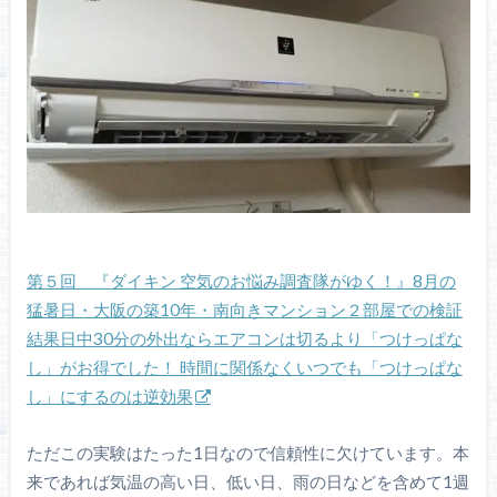
第５回 『ダイキン 空気のお悩み調査隊がゆく！』8月の
猛暑日・大阪の築10年・南向きマンション２部屋での検証
結果日中30分の外出ならエアコンは切るより「つけっぱな
し」がお得でした！ 時間に関係なくいつでも「つけっぱな
し」にするのは逆効果
ただこの実験はたった1日なので信頼性に欠けています。本
来であれば気温の高い日、低い日、雨の日などを含めて1週