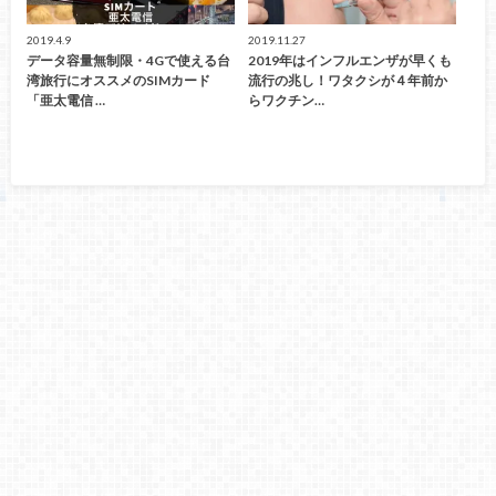
2019.4.9
2019.11.27
データ容量無制限・4Gで使える台
2019年はインフルエンザが早くも
湾旅行にオススメのSIMカード
流行の兆し！ワタクシが４年前か
「亜太電信 …
らワクチン…