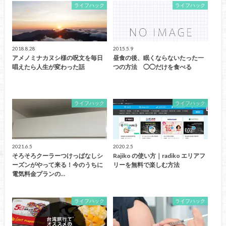
ライフハック
ライフハック
2018.8.28
2015.5.9
アメノミナカヌシ様の呪文を毎日
昼食の後、眠くならないたった一
唱えたら人生が変わった話
つの方法 ◯◯だけを食べる
ライフハック
ライフハック
2021.6.5
2020.2.5
そろそろクーラーつけっぱなしシ
Rajiko の使い方｜radiko エリアフ
ーズンがやって来る！今のうちに
リーを無料で楽しむ方法
電気料金プランの…
ライフハック
ライフハック