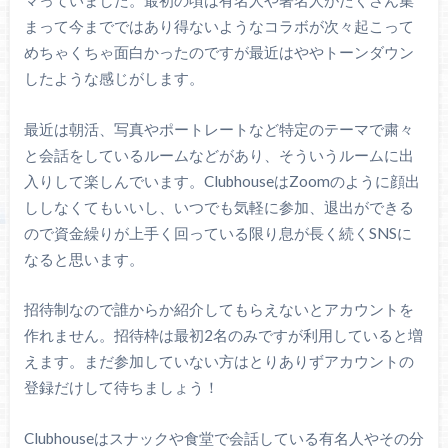
マっていました。最初の頃は有名人や著名人がたくさん集
まって今までではあり得ないようなコラボが次々起こって
めちゃくちゃ面白かったのですが最近はややトーンダウン
したような感じがします。
最近は朝活、写真やポートレートなど特定のテーマで粛々
と会話をしているルームなどがあり、そういうルームに出
入りして楽しんでいます。ClubhouseはZoomのように顔出
ししなくてもいいし、いつでも気軽に参加、退出ができる
ので資金繰りが上手く回っている限り息が長く続くSNSに
なると思います。
招待制なので誰からか紹介してもらえないとアカウントを
作れません。招待枠は最初2名のみですが利用していると増
えます。まだ参加していない方はとりありずアカウントの
登録だけして待ちましょう！
Clubhouseはスナックや食堂で会話している有名人やその分