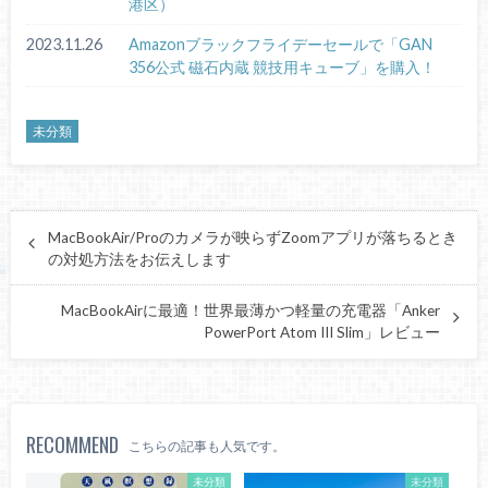
港区）
2023.11.26
Amazonブラックフライデーセールで「GAN
356公式 磁石内蔵 競技用キューブ」を購入！
未分類
MacBookAir/Proのカメラが映らずZoomアプリが落ちるとき
の対処方法をお伝えします
MacBookAirに最適！世界最薄かつ軽量の充電器「Anker
PowerPort Atom III Slim」レビュー
RECOMMEND
こちらの記事も人気です。
未分類
未分類