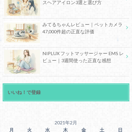
スヘアアイロン3選と選び方
みてるちゃんレビュー｜ペットカメラ
47,000件超の正直な評価
NIPLUX フットマッサージャー EMS レ
ビュー｜3週間使った正直な感想
いいね！で登録
2021年2月
月
火
水
木
金
土
日