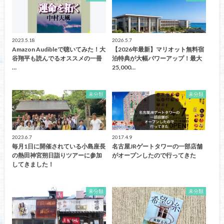
2023.5.18
2026.5.7
Amazon Audibleで聴いてみた！大
【2026年最新】マリオット無料宿
谷翔平も読んでるオススメの一冊
泊特典が大幅パワーアップ！最大
…
25,000…
未分類
未分類
2023.6.7
2017.4.9
毎月1日に開催されている小島座長
名古屋JRゲートタワーの一部店舗
の熱田神宮朔日詣りツアーに参加
がオープンしたので行ってきた
してきました！
未分類
未分類