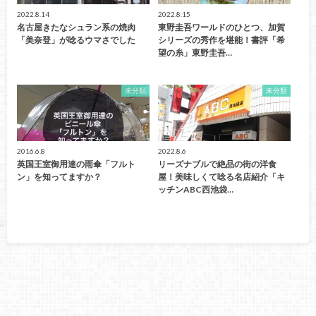
2022.8.14
2022.8.15
名古屋きたなシュラン系の焼肉
東野圭吾ワールドのひとつ、加賀
「美奈登」が唸るウマさでした
シリーズの秀作を堪能！書評「希
望の糸」東野圭吾…
未分類
未分類
2016.6.8
2022.8.6
英国王室御用達の雨傘「フルト
リーズナブルで絶品の街の洋食
ン」を知ってますか？
屋！美味しくて唸る名店紹介「キ
ッチンABC西池袋…