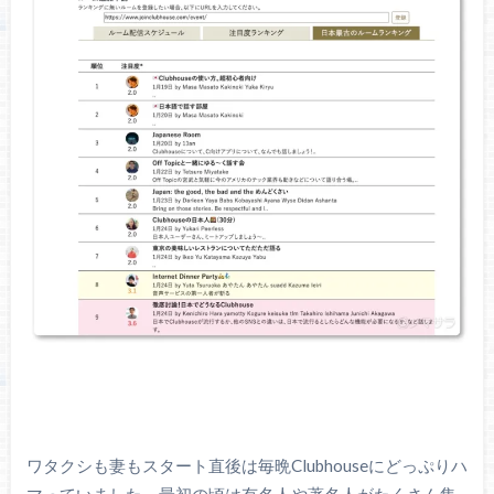
ワタクシも妻もスタート直後は毎晩Clubhouseにどっぷりハ