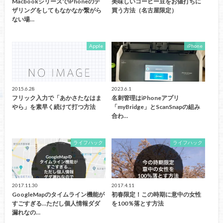
MacbookシリーズでiPhoneのテ
美味しいコーヒー豆をお値打ちに
ザリングをしてもなかなか繋がら
買う方法（名古屋限定）
ない場…
Apple
iPhone
2015.6.28
2023.6.1
フリック入力で「あかさたなはま
名刺管理はiPhoneアプリ
やら」を素早く続けて打つ方法
「myBridge」とScanSnapの組み
合わ…
ライフハック
ライフハック
2017.11.30
2017.4.11
GoogleMapのタイムライン機能が
初春限定！この時期に意中の女性
すごすぎる…ただし個人情報ダダ
を100％落とす方法
漏れなの…