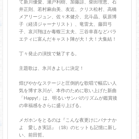
て新川優愛、瀬戸利樹、加藤諒、柴田理恵、石
井正則、若村麻由美、友近、クリス松村、高橋
メアリージュン、佐々木健介、北斗晶、荻原博
子（経済ジャーナリスト）、竜雷太、藤田弓
子、哀川翔ほか毒蝮三太夫、三谷幸喜などバラ
エティに富んだキャスト陣が大！大！大集結！
丁々発止の演技で魅了する。
主題歌は、氷川きよしに決定！
煌びやかなステージと圧倒的な歌唱で幅広い人
気を博す氷川が、本作のために歌い上げた新曲
「Happy!」は、明るいサンバのリズムが鑑賞後
の幸福感をさらに盛り上げる。
メガホンをとるのは『こんな夜更けにバナナか
よ 愛しき実話』（18）のヒットも記憶に新し
い、前田哲。