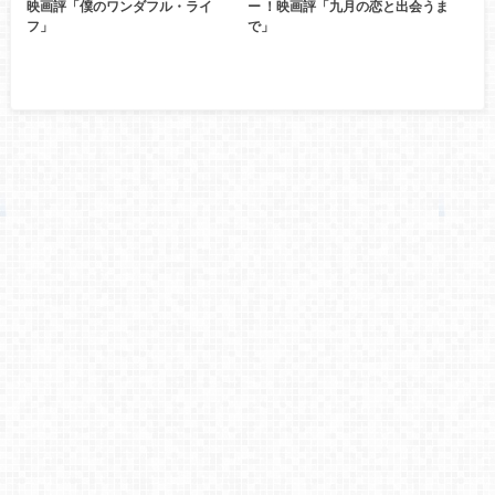
映画評「僕のワンダフル・ライ
ー ！映画評「九月の恋と出会うま
フ」
で」