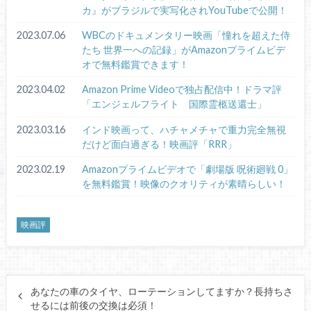
カ』がブラジルで実写化されYouTubeで公開！
2023.07.06
WBCのドキュメンタリー映画「憧れを超えた侍
たち 世界一への記録」がAmazonプライムビデ
オで無料鑑賞できます！
2023.04.02
Amazon Prime Videoで独占配信中！ドラマ評
「エンジェルフライト 国際霊柩送還士」
2023.03.16
インド映画って、ハチャメチャで重力完全無視
だけど面白過ぎる！映画評「RRR」
2023.02.19
Amazonプライムビデオで「劇場版 呪術廻戦 0」
を無料鑑賞！映像のクオリティが素晴らしい！
映画評
あなたの車のタイヤ、ローテーションしてますか？長持ちさ
せるには前後の交換は必須！