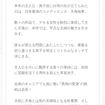
本作の主人公・篤子役に白羽の矢が立てられた
のは、日本最強のコメディエンヌ・天海祐希。
数々の作品で、デキる女性を鮮烈に体現してき
た天海が、本作では、平凡な主婦の魅力を引き
出す。
誰もが迎える問題にあたふたしつつも、家庭を
切り盛りする篤子を明るくコミカルなタッチで
演じきる。︎
主人公を大いに翻弄する面々の筆頭には、姑役
に芸能生活７０周年を迎えた草笛光子。
自身のキャリアでも他に無い“異例の変身”の挑
戦は必見！
夫役に天海とは初の夫婦役となる松重豊、そし