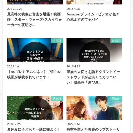
2019.12.28
2015.9.28
最高峰の映像と音楽を堪能！映画
Amazonプライム・ビデオが色々
評「スター・ウォーズ/スカイウォ
心地よすぎてヤバイ
ーカーの夜明け…
映画評
映画評
2019.1.6
2019.4.12
【BSプレミアムシネマ】で面白い
家族の大切さを語るクリントイー
映画が放映されています！
ストウッドが超渋くてカッコい
い！映画評「運び屋…
映画評
映画評
2018.7.25
2022.1.16
夏休みに子どもと一緒に観よう！
時空を超えた奇跡のラブストーリ