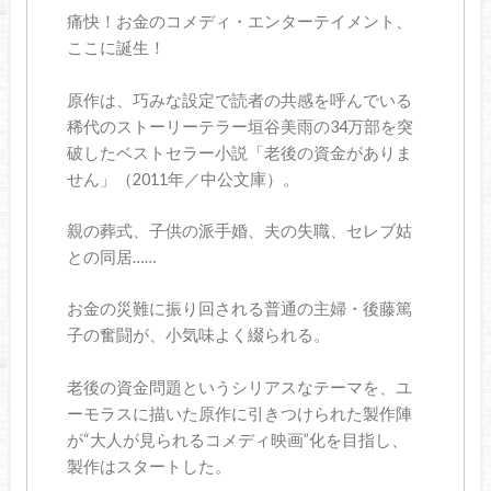
痛快！お金のコメディ・エンターテイメント、
ここに誕生！
原作は、巧みな設定で読者の共感を呼んでいる
稀代のストーリーテラー垣谷美雨の34万部を突
破したベストセラー小説「老後の資金がありま
せん」（2011年／中公文庫）。
親の葬式、子供の派手婚、夫の失職、セレブ姑
との同居……
お金の災難に振り回される普通の主婦・後藤篤
子の奮闘が、小気味よく綴られる。
老後の資金問題というシリアスなテーマを、ユ
ーモラスに描いた原作に引きつけられた製作陣
が“大人が見られるコメディ映画”化を目指し、
製作はスタートした。