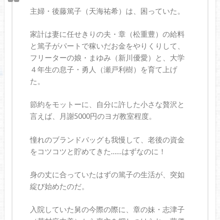
主婦・後藤篤子（天海祐希）は、困っていた。
家計は妻に任せきりの夫・章（松重豊）の給料
と篤子がパートで稼いだお金をやりくりして、
フリーターの娘・まゆみ（新川優愛）と、大学
４年生の息子・勇人（瀬戸利樹）を育て上げ
た。
節約をモットーに、自分に許した小さな贅沢と
言えば、月謝5000円のヨガ教室程度。
憧れのブランドバッグも我慢して、老後の資金
をコツコツと貯めてきた……はずなのに！
身の丈に合っていたはずの篤子の生活が、突如
綻び始めたのだ。
入院していた舅の今際の際に、章の妹・志津子