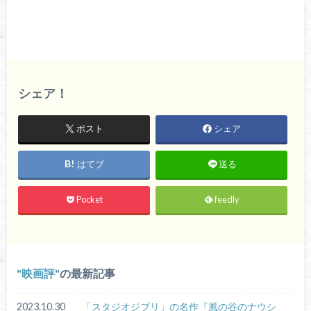
シェア！
ポスト
シェア
はてブ
送る
Pocket
feedly
映画評
の最新記事
2023.10.30
「スタジオジブリ」の名作『風の谷のナウシ