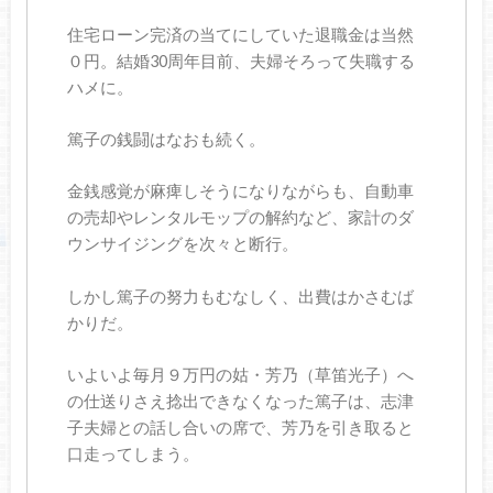
住宅ローン完済の当てにしていた退職金は当然
０円。結婚30周年目前、夫婦そろって失職する
ハメに。
篤子の銭闘はなおも続く。
金銭感覚が麻痺しそうになりながらも、自動車
の売却やレンタルモップの解約など、家計のダ
ウンサイジングを次々と断行。
しかし篤子の努力もむなしく、出費はかさむば
かりだ。
いよいよ毎月９万円の姑・芳乃（草笛光子）へ
の仕送りさえ捻出できなくなった篤子は、志津
子夫婦との話し合いの席で、芳乃を引き取ると
口走ってしまう。