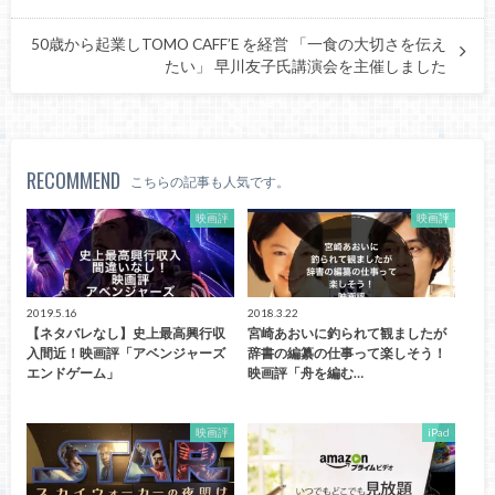
50歳から起業しTOMO CAFF’E を経営 「一食の大切さを伝え
たい」 早川友子氏講演会を主催しました
RECOMMEND
こちらの記事も人気です。
映画評
映画評
2019.5.16
2018.3.22
【ネタバレなし】史上最高興行収
宮崎あおいに釣られて観ましたが
入間近！映画評「アベンジャーズ
辞書の編纂の仕事って楽しそう！
エンドゲーム」
映画評「舟を編む…
映画評
iPad