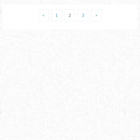
<
1
2
3
>