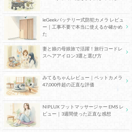
ieGeekバッテリー式防犯カメラ レビュ
ー｜工事不要で本当に使えるか確かめ
た
妻と娘の母娘旅で活躍！旅行コードレ
スヘアアイロン3選と選び方
みてるちゃんレビュー｜ペットカメラ
47,000件超の正直な評価
NIPLUX フットマッサージャー EMS レ
ビュー｜3週間使った正直な感想