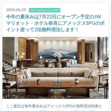
2020.06.29
Marriott Bonvoy AMEX
今年の夏休みは7月22日にオープン予定のJW
マリオット・ホテル奈良にアメックスSPGのポ
イント使って2泊無料宿泊します！
ここ最近は毎年夏休みはアメックスSPGの無料宿泊特典と