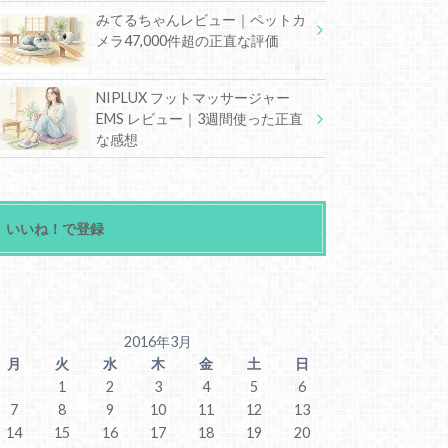
みてるちゃんレビュー｜ペットカ
メラ47,000件超の正直な評価
NIPLUX フットマッサージャー
EMS レビュー｜3週間使った正直
な感想
いいね！で登録
2016年3月
月
火
水
木
金
土
日
1
2
3
4
5
6
7
8
9
10
11
12
13
14
15
16
17
18
19
20