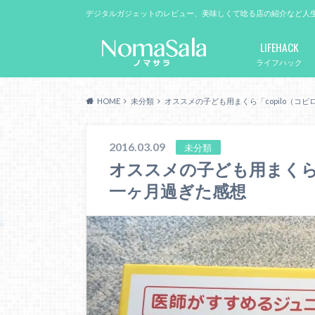
デジタルガジェットのレビュー、美味しくて唸る店の紹介など人
LIFEHACK
ライフハック
HOME
未分類
オススメの子ども用まくら「copilo（コ
2016.03.09
未分類
オススメの子ども用まくら「
一ヶ月過ぎた感想