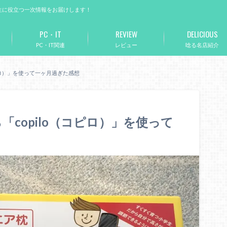
生に役立つ一次情報をお届けします！
PC・IT
REVIEW
DELICIOUS
PC・IT関連
レビュー
唸る名店紹介
ピロ）」を使って一ヶ月過ぎた感想
copilo（コピロ）」を使って