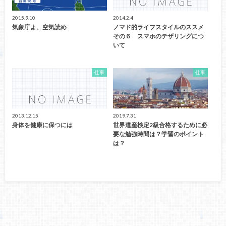
2015.9.10
2014.2.4
気象庁よ、空気読め
ノマド的ライフスタイルのススメ
その６ スマホのテザリングにつ
いて
仕事
仕事
2013.12.15
2019.7.31
身体を健康に保つには
世界遺産検定2級合格するために必
要な勉強時間は？学習のポイント
は？