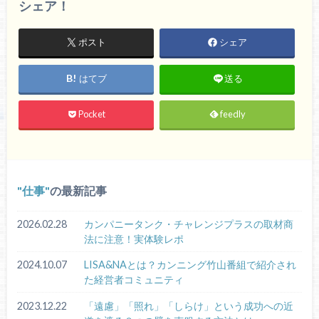
シェア！
ポスト
シェア
はてブ
送る
Pocket
feedly
仕事
の最新記事
2026.02.28
カンパニータンク・チャレンジプラスの取材商
法に注意！実体験レポ
2024.10.07
LISA&NAとは？カンニング竹山番組で紹介され
た経営者コミュニティ
2023.12.22
「遠慮」「照れ」「しらけ」という成功への近