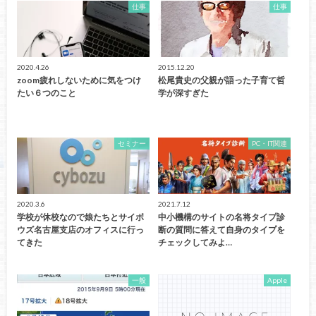
仕事
仕事
2020.4.26
2015.12.20
zoom疲れしないために気をつけ
松尾貴史の父親が語った子育て哲
たい６つのこと
学が深すぎた
セミナー
PC・IT関連
2020.3.6
2021.7.12
学校が休校なので娘たちとサイボ
中小機構のサイトの名将タイプ診
ウズ名古屋支店のオフィスに行っ
断の質問に答えて自身のタイプを
てきた
チェックしてみよ…
一般
Apple