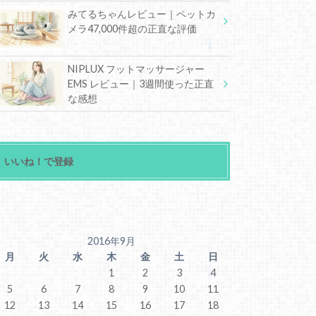
みてるちゃんレビュー｜ペットカ
メラ47,000件超の正直な評価
NIPLUX フットマッサージャー
EMS レビュー｜3週間使った正直
な感想
いいね！で登録
2016年9月
月
火
水
木
金
土
日
1
2
3
4
5
6
7
8
9
10
11
12
13
14
15
16
17
18