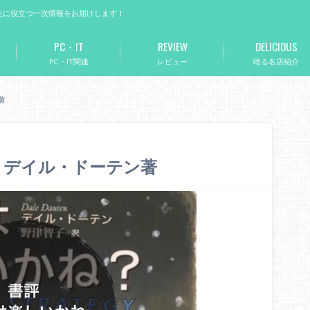
生に役立つ一次情報をお届けします！
PC・IT
REVIEW
DELICIOUS
PC・IT関連
レビュー
唸る名店紹介
著
 デイル・ドーテン著