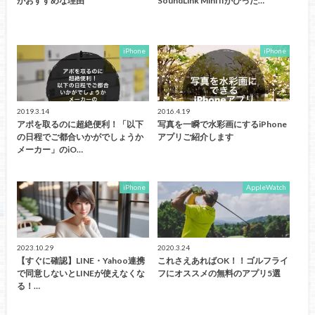
がおすすめな理由
SoundLink Mini IIがぴった…
iPhone
iPhone
2019.3.14
2016.4.19
アポを取るのに超絶便利！「以下
写真を一瞬で水彩画にするiPhone
の日程でご都合いかがでしょうか
アプリご紹介します
メーカー」のiO…
iPhone
AppleWatch
2023.10.29
2020.3.24
【すぐに確認】LINE・Yahoo連携
これさえあればOK！！ゴルフライ
で同意しないとLINEが使えなくな
フにオススメの無料のアプリ5選
る！…