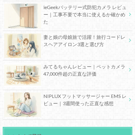
ieGeekバッテリー式防犯カメラ レビュ
ー｜工事不要で本当に使えるか確かめ
た
妻と娘の母娘旅で活躍！旅行コードレ
スヘアアイロン3選と選び方
みてるちゃんレビュー｜ペットカメラ
47,000件超の正直な評価
NIPLUX フットマッサージャー EMS レ
ビュー｜3週間使った正直な感想