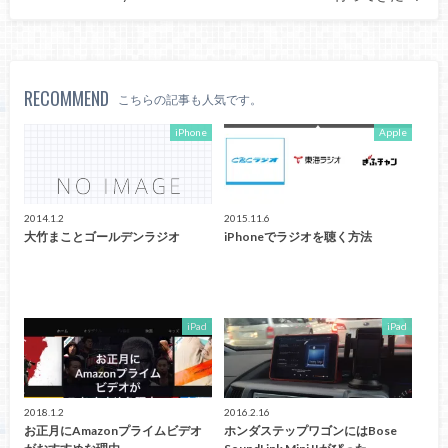
RECOMMEND
こちらの記事も人気です。
iPhone
Apple
2014.1.2
2015.11.6
大竹まことゴールデンラジオ
iPhoneでラジオを聴く方法
iPad
iPad
2018.1.2
2016.2.16
お正月にAmazonプライムビデオ
ホンダステップワゴンにはBose