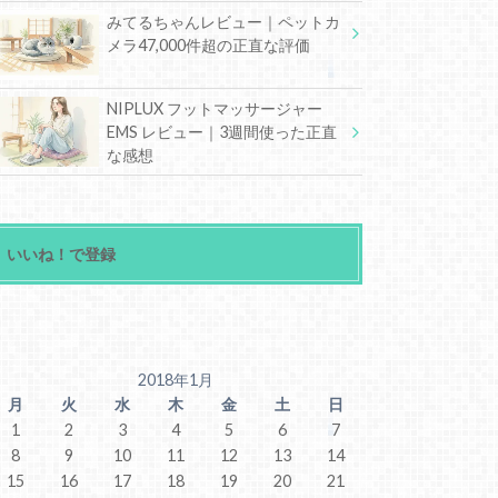
みてるちゃんレビュー｜ペットカ
メラ47,000件超の正直な評価
NIPLUX フットマッサージャー
EMS レビュー｜3週間使った正直
な感想
いいね！で登録
2018年1月
月
火
水
木
金
土
日
1
2
3
4
5
6
7
8
9
10
11
12
13
14
15
16
17
18
19
20
21