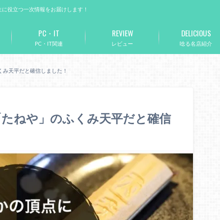
生に役立つ一次情報をお届けします！
PC・IT
REVIEW
DELICIOUS
PC・IT関連
レビュー
唸る名店紹介
くみ天平だと確信しました！
「たねや」のふくみ天平だと確信