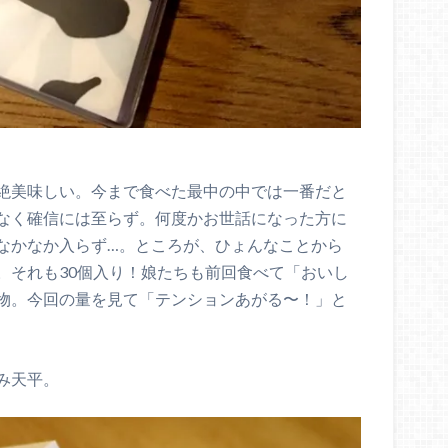
絶美味しい。今まで食べた最中の中では一番だと
なく確信には至らず。何度かお世話になった方に
なかなか入らず…。ところが、ひょんなことから
。それも30個入り！娘たちも前回食べて「おいし
物。今回の量を見て「テンションあがる〜！」と
み天平。