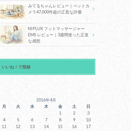
みてるちゃんレビュー｜ペットカ
メラ47,000件超の正直な評価
NIPLUX フットマッサージャー
EMS レビュー｜3週間使った正直
な感想
いいね！で登録
2016年4月
月
火
水
木
金
土
日
1
2
3
4
5
6
7
8
9
10
11
12
13
14
15
16
17