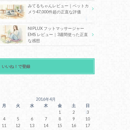
みてるちゃんレビュー｜ペットカ
メラ47,000件超の正直な評価
NIPLUX フットマッサージャー
EMS レビュー｜3週間使った正直
な感想
いいね！で登録
2016年4月
月
火
水
木
金
土
日
1
2
3
4
5
6
7
8
9
10
11
12
13
14
15
16
17