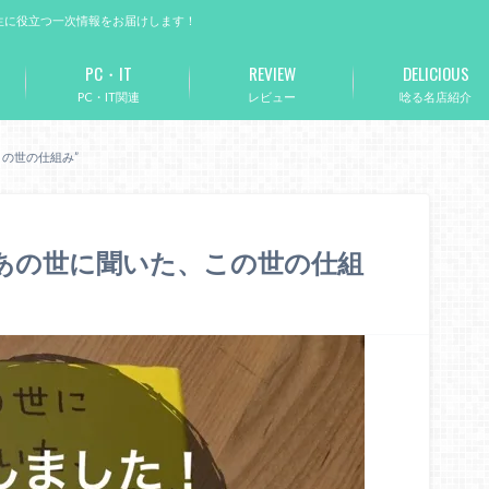
生に役立つ一次情報をお届けします！
PC・IT
REVIEW
DELICIOUS
PC・IT関連
レビュー
唸る名店紹介
の世の仕組み”
“あの世に聞いた、この世の仕組