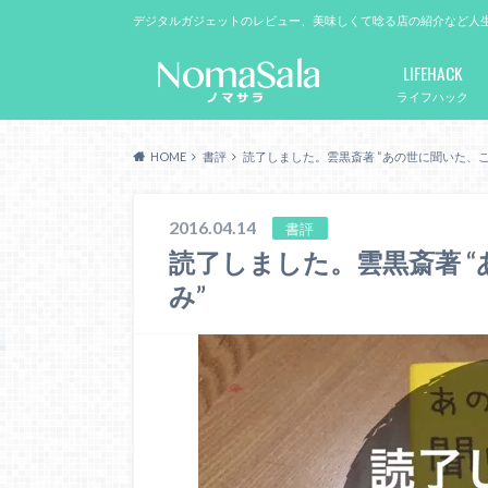
デジタルガジェットのレビュー、美味しくて唸る店の紹介など人
LIFEHACK
ライフハック
HOME
書評
読了しました。雲黒斎著 “あの世に聞いた、こ
2016.04.14
書評
読了しました。雲黒斎著 
み”