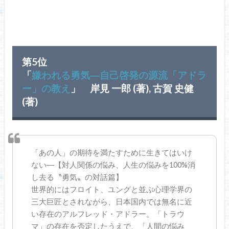
第5位
「
嫌われる勇気―自己啓発の源流「アドラ
ー」の教え
」 岸見 一郎 (著), 古賀 史健
(著)
「あの人」の期待を満たすために生きてはいけ
ない―【対人関係の悩み、人生の悩みを100%消
し去る〝勇気〟の対話篇】
世界的にはフロイト、ユングと並ぶ心理学界の
三大巨匠とされながら、日本国内では無名に近
い存在のアルフレッド・アドラー。「トラウ
マ」の存在を否定したうえで、「人間の悩み