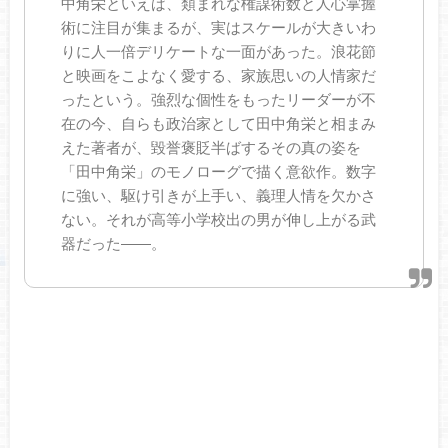
中角栄といえば、類まれな権謀術数と人心掌握
術に注目が集まるが、実はスケールが大きいわ
りに人一倍デリケートな一面があった。浪花節
と映画をこよなく愛する、家族思いの人情家だ
ったという。強烈な個性をもったリーダーが不
在の今、自らも政治家として田中角栄と相まみ
えた著者が、毀誉褒貶半ばするその真の姿を
「田中角栄」のモノローグで描く意欲作。数字
に強い、駆け引きが上手い、義理人情を欠かさ
ない。それが高等小学校出の男が伸し上がる武
器だった――。