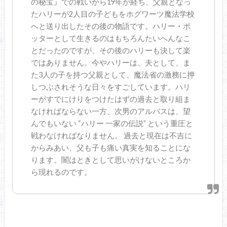
の秘宝』での戦いから19年が経ち、父親となっ
たハリーが2人目の子どもをホグワーツ魔法学校
へと送り出したその後の物語です。ハリー・ポ
ッターとして生きるのはもちろんたいへんなこ
とだったのですが、その後のハリーも決して楽
ではありません。今やハリーは、夫として、ま
た3人の子を持つ父親として、魔法省の激務に押
しつぶされそうな日々をすごしています。ハリ
ーがすでにけりをつけたはずの過去と取り組ま
なければならない一方、次男のアルバスは、望
んでもいない “ハリー 一家の伝説” という重圧と
戦わなければなりません。 過去と現在は不吉に
からみあい、父も子も痛い真実を知ることにな
ります。闇はときとして思いがけないところか
ら現れるのです。