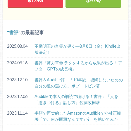
Pocket
feedly
書評
の最新記事
2025.08.04
不動明王の言霊が導く―8月8日（金）Kindle出
版決定！
2024.08.16
書評『努力革命 ラクをするから成果が出る！ ア
フターGPTの成長術』
2023.12.10
書評＆Audible評：「10年後、後悔しないための
自分の道の選び方」ボブ・トビン著
2023.12.06
Audibleで本人の朗読で聴ける！書評：『人を
「惹きつける」話し方』佐藤政樹著
2023.11.14
半額で再契約したAmazonのAudibleで小林正観
著「で、何が問題なんですか?」を聴いてみた