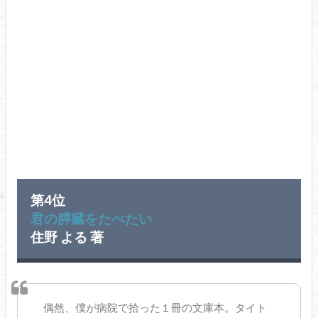
第4位
君の膵臓をたべたい
住野 よる 著
偶然、僕が病院で拾った１冊の文庫本。タイト