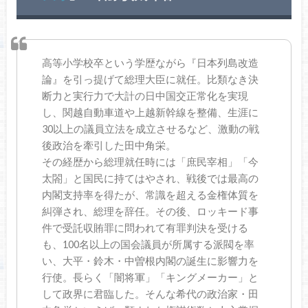
高等小学校卒という学歴ながら『日本列島改造
論』を引っ提げて総理大臣に就任。比類なき決
断力と実行力で大計の日中国交正常化を実現
し、関越自動車道や上越新幹線を整備、生涯に
30以上の議員立法を成立させるなど、激動の戦
後政治を牽引した田中角栄。
その経歴から総理就任時には「庶民宰相」「今
太閤」と国民に持てはやされ、戦後では最高の
内閣支持率を得たが、常識を超える金権体質を
糾弾され、総理を辞任。その後、ロッキード事
件で受託収賄罪に問われて有罪判決を受ける
も、100名以上の国会議員が所属する派閥を率
い、大平・鈴木・中曽根内閣の誕生に影響力を
行使。長らく「闇将軍」「キングメーカー」と
して政界に君臨した。そんな希代の政治家・田