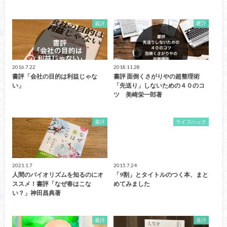
書評
書評
2016.7.22
2018.11.28
書評「会社の目的は利益じゃな
書評 面倒くさがりやの超整理術
い」
「先送り」しないための４０のコ
ツ 美崎栄一郎著
書評
ライフハック
2021.1.7
2015.7.24
人間のバイオリズムを知るのにオ
「9割」とタイトルのつく本、まと
ススメ！書評「なぜ春はこな
めてみました
い？」神田昌典著
書評
書評