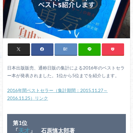
日本出版販売、通称日販の集計による2016年のベストセラ
ー本が発表されました。1位から5位までを紹介します。
2016年間ベストセラー（集計期間：2015.11.27～
2016.11.25）リンク
第1位
「
天才
」 石原慎太郎著