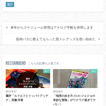
書評
来年からスケジュール管理はアナログ手帳を併用します
筋肉バカに教えてもらった筋トレグッズを使い始めた
RECOMMEND
こちらの記事も人気です。
書評
旅行
2017.8.17
2022.8.4
書評「ルドルフとイッパイアッテ
「地球の歩き方 JOJO ジョジョの
ナ」斉藤 洋著
奇妙な冒険」がワクワク過ぎてヤ
バい！