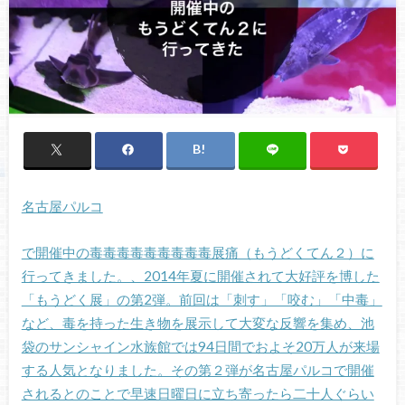
名古屋パルコ
で開催中の毒毒毒毒毒毒毒毒毒展痛（もうどくてん２）に
行ってきました。、2014年夏に開催されて大好評を博した
「もうどく展」の第2弾。前回は「刺す」「咬む」「中毒」
など、毒を持った生き物を展示して大変な反響を集め、池
袋のサンシャイン水族館では94日間でおよそ20万人が来場
する人気となりました。その第２弾が名古屋パルコで開催
されるとのことで早速日曜日に立ち寄ったら二十人ぐらい