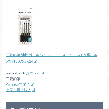
三菱鉛筆 油性ボールペン ジェットストリーム 0.5 黒 5本
SXN150055P.24
posted with
カエレバ
三菱鉛筆
Amazonで購入
楽天市場で購入