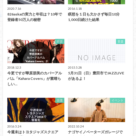
2020.7.16
2016.1.18
826askaの実力と年収は？10年で
瞑想を１日も欠かさず毎日10分
登録者50万人の秘密
1,000日続けた結果
音楽
音楽
2018.12.3
2015.5.28
今更ですが華原朋美のカバーアル
5月31日（日）豊田市でJAZZLIVE
バム「Kahara Covers」が素晴ら
があるよ！
しい…
音楽
イベント
2016.5.24
2022.10.24
今週末はトヨタジャズスクエア
ナゴヤイノベーターズガレージで