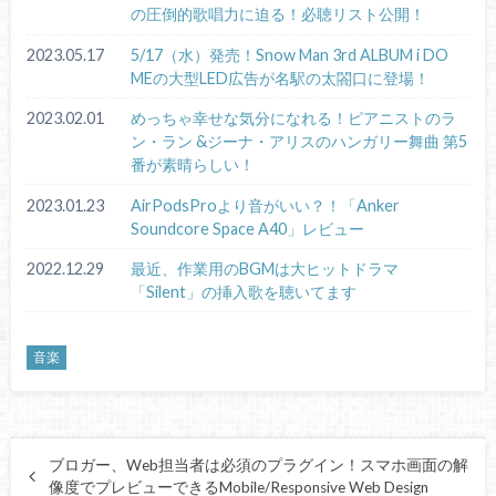
の圧倒的歌唱力に迫る！必聴リスト公開！
2023.05.17
5/17（水）発売！Snow Man 3rd ALBUM i DO
MEの大型LED広告が名駅の太閤口に登場！
2023.02.01
めっちゃ幸せな気分になれる！ピアニストのラ
ン・ラン &ジーナ・アリスのハンガリー舞曲 第5
番が素晴らしい！
2023.01.23
AirPodsProより音がいい？！「Anker
Soundcore Space A40」レビュー
2022.12.29
最近、作業用のBGMは大ヒットドラマ
「Silent」の挿入歌を聴いてます
音楽
ブロガー、Web担当者は必須のプラグイン！スマホ画面の解
像度でプレビューできるMobile/Responsive Web Design