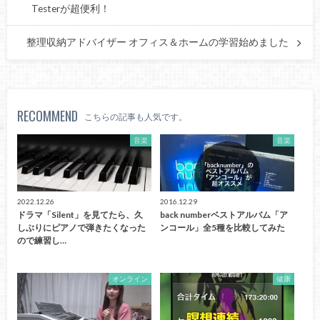
Testerが超便利！
整理収納アドバイザー オフィス＆ホームの学習始めました
RECOMMEND
こちらの記事も人気です。
音楽
音楽
2022.12.26
2016.12.29
ドラマ「Silent」を見てたら、久
back numberベストアルバム「ア
しぶりにピアノで弾きたくなった
ンコール」全5種を比較してみた
ので練習し…
オンライン
健康