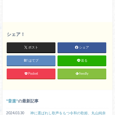
シェア！
ポスト
シェア
はてブ
送る
Pocket
feedly
音楽
の最新記事
2024.03.30
神に選ばれし歌声をもつ令和の歌姫、丸山純奈