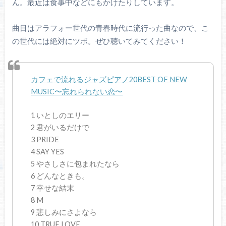
ん。最近は食事中などにもかけたりしています。
曲目はアラフォー世代の青春時代に流行った曲なので、こ
の世代には絶対にツボ。ぜひ聴いてみてください！
カフェで流れるジャズピアノ20BEST OF NEW
MUSIC〜忘れられない恋〜
1 いとしのエリー
2 君がいるだけで
3 PRIDE
4 SAY YES
5 やさしさに包まれたなら
6 どんなときも。
7 幸せな結末
8 M
9 悲しみにさよなら
10 TRUE LOVE