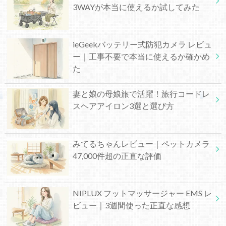
3WAYが本当に使えるか試してみた
ieGeekバッテリー式防犯カメラ レビュ
ー｜工事不要で本当に使えるか確かめ
た
妻と娘の母娘旅で活躍！旅行コードレ
スヘアアイロン3選と選び方
みてるちゃんレビュー｜ペットカメラ
47,000件超の正直な評価
NIPLUX フットマッサージャー EMS レ
ビュー｜3週間使った正直な感想