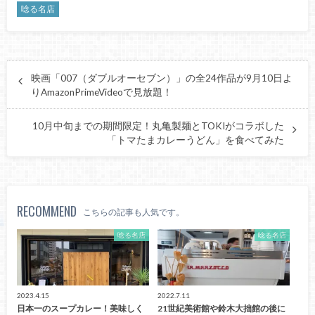
唸る名店
映画「007（ダブルオーセブン）」の全24作品が9月10日よ
りAmazonPrimeVideoで見放題！
10月中旬までの期間限定！丸亀製麺とTOKIがコラボした
「トマたまカレーうどん」を食べてみた
RECOMMEND
こちらの記事も人気です。
唸る名店
唸る名店
2023.4.15
2022.7.11
日本一のスープカレー！美味しく
21世紀美術館や鈴木大拙館の後に