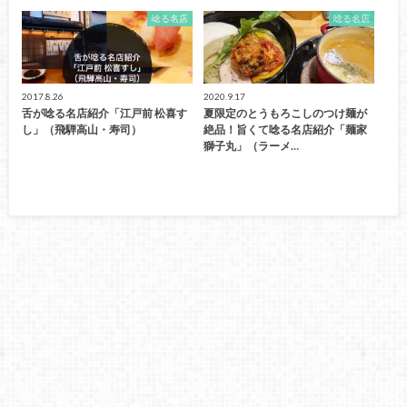
唸る名店
唸る名店
2017.8.26
2020.9.17
舌が唸る名店紹介「江戸前 松喜す
夏限定のとうもろこしのつけ麺が
し」（飛騨高山・寿司）
絶品！旨くて唸る名店紹介「麺家
獅子丸」（ラーメ…