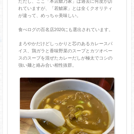
ただし、ここ「本店鯱乃家」は過去に何度か訪
れていますが、「若鯱家」とは全くクオリティ
が違って、めっちゃ美味しい。
食べログの百名店2020にも選出されています。
まろやかだけどしっかりと芯のあるカレースパ
イス、鶏ガラと香味野菜のスープとカツオベー
スのスープを混ぜたカレーだしが極太でコシの
強い麺と絡み合い相性抜群。