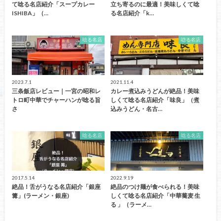
て唸る名店紹介「スープカレー
立ち寄るのに最適！美味しくて唸
ISHIBA」（…
る名店紹介「k…
唸る名店
唸る名店
2023.7.1
2021.11.4
三条飯店レビュー｜一宮の昭和レ
カレー煮込みうどんが絶品！美味
トロ町中華でチャーハンが唸る旨
しくて唸る名店紹介「味良」（煮
さ
込みうどん・名古…
唸る名店
唸る名店
2017.5.14
2022.9.19
絶品！舌がうなる名店紹介「銀座
絶品のつけ麺が食べられる！美味
篝」(ラーメン・銀座)
しくて唸る名店紹介「中華蕎麦 生
る 」（ラーメ…