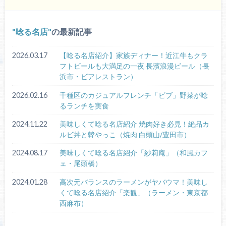
唸る名店
の最新記事
2026.03.17
【唸る名店紹介】家族ディナー！近江牛もクラ
フトビールも大満足の一夜 長濱浪漫ビール（長
浜市・ビアレストラン）
2026.02.16
千種区のカジュアルフレンチ「ビブ」野菜が唸
るランチを実食
2024.11.22
美味しくて唸る名店紹介 焼肉好き必見！絶品カ
ルビ丼と韓やっこ（焼肉 白頭山/豊田市）
2024.08.17
美味しくて唸る名店紹介「紗莉庵」（和風カフ
ェ・尾頭橋）
2024.01.28
高次元バランスのラーメンがヤバウマ！美味し
くて唸る名店紹介「楽観」（ラーメン・東京都
西麻布）