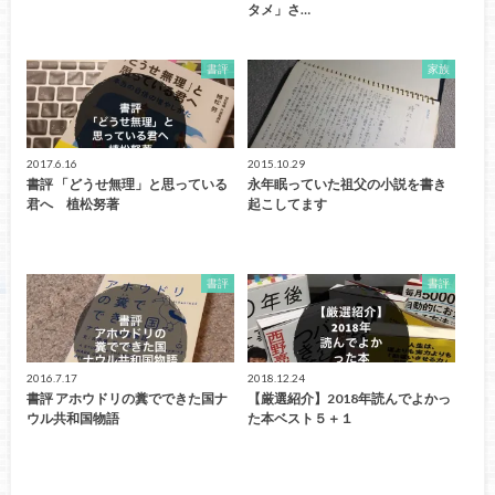
タメ」さ…
書評
家族
2017.6.16
2015.10.29
書評 「どうせ無理」と思っている
永年眠っていた祖父の小説を書き
君へ 植松努著
起こしてます
書評
書評
2016.7.17
2018.12.24
書評 アホウドリの糞でできた国ナ
【厳選紹介】2018年読んでよかっ
ウル共和国物語
た本ベスト５＋１