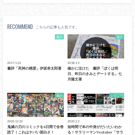
RECOMMEND
こちらの記事も人気です。
書評
書評
2017.1.22
2018.1.3
書評「死神の精度」伊坂幸太郎著
確かに泣けた 書評「ぼくは明
日、昨日のきみとデートする」七
月隆文著
書評
レビュー
2020.12.20
2020.2.3
鬼滅の刃のコミックを6日間で全巻
短時間で本の中身がだいたいわか
読了！これはヤバい面白さ！
る！サラリーマンYoutuber「サラ