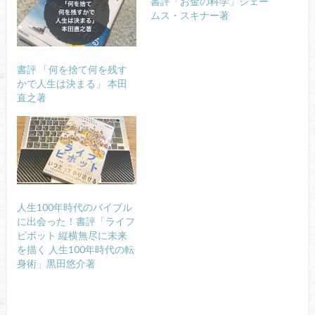
書評「お金の科学」ジェー
ムス・スキナー著
書評 「何を捨て何を残す
かで人生は決まる」 本田
直之著
人生100年時代のバイブル
に出会った！書評「ライフ
ピボット 縦横無尽に未来
を描く 人生100年時代の転
身術」黒田悠介著