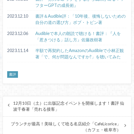
フターGPTの成長術』
2023.12.10
書評＆Audible評：「10年後、後悔しないための
自分の道の選び方」ボブ・トビン著
2023.12.06
Audibleで本人の朗読で聴ける！書評：『人を
「惹きつける」話し方』佐藤政樹著
2023.11.14
半額で再契約したAmazonのAudibleで小林正観
著「で、何が問題なんですか?」を聴いてみた
書評
12月10日（土）に出版記念イベントを開催します！書評 仙
波千春著「売れる接客」
ブランチが最高！美味しくて唸る名店紹介「CafeLicorice」
（カフェ・岐阜市）