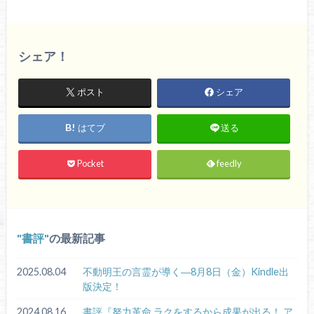
シェア！
ポスト
シェア
はてブ
送る
Pocket
feedly
書評
の最新記事
2025.08.04
不動明王の言霊が導く―8月8日（金）Kindle出
版決定！
2024.08.16
書評『努力革命 ラクをするから成果が出る！ ア