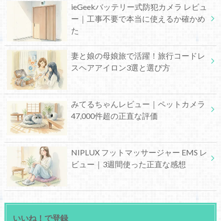
ieGeekバッテリー式防犯カメラ レビュ
ー｜工事不要で本当に使えるか確かめ
た
妻と娘の母娘旅で活躍！旅行コードレ
スヘアアイロン3選と選び方
みてるちゃんレビュー｜ペットカメラ
47,000件超の正直な評価
NIPLUX フットマッサージャー EMS レ
ビュー｜3週間使った正直な感想
いいね！で登録